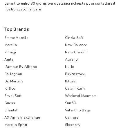
garantito entro 30 giorni; per qualsiasi richiesta puoi contattare il
nostro customer care.
Top Brands
Emme Marella
Cinzia Soft
Marella
New Balance
Primigi
Nero Giardini
Anita
Albano
L'amour By Albano
Liu Jo
Callaghan
Birkenstock
Dr. Martens
Iblues
Igi&co
Calvin Klein
Enval Soft
Weekend Maxmara
Guess
Sun68
Chantal
Valentino Bags
AX Armani Exchange
Camore
Marella Sport
Skechers