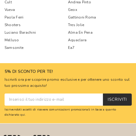
Cult
Andrea Pinto
Vueva
Geox
Paola Ferri
Gattinoni Roma
Shooters
Tres Jolie
Luciano Barachini
Alma En Pena
Melluso
Aquaclara
Samsonite
Ea7
5% DI SCONTO PER TE!
Iscriviti ora per scoprire promo esclusive e per ottenere uno sconto sul
tuo prossimo acquisto!
ISCRIVITI
Iscrivendoti accetti di ricevere comunicazioni promozionali in base a quanto
dichiarato
qui
.