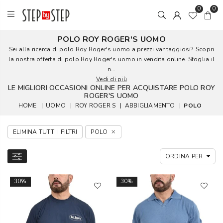
0
0
POLO ROY ROGER'S UOMO
Sei alla ricerca di polo Roy Roger's uomo a prezzi vantaggiosi? Scopri
la nostra offerta di polo Roy Roger's uomo in vendita online. Sfoglia il
n...
Vedi di più
LE MIGLIORI OCCASIONI ONLINE PER ACQUISTARE POLO ROY
ROGER'S UOMO
HOME
|
UOMO
|
ROY ROGER S
|
ABBIGLIAMENTO
|
POLO
ELIMINA TUTTI I FILTRI
POLO
30%
30%