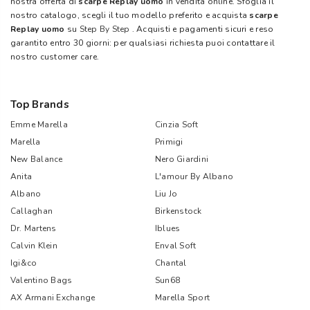
nostra offerta di
scarpe Replay uomo
in vendita online. Sfoglia il
nostro catalogo, scegli il tuo modello preferito e acquista
scarpe
Replay uomo
su
Step By Step
. Acquisti e pagamenti sicuri e reso
garantito entro 30 giorni: per qualsiasi richiesta puoi contattare il
nostro customer care.
Top Brands
Emme Marella
Cinzia Soft
Marella
Primigi
New Balance
Nero Giardini
Anita
L'amour By Albano
Albano
Liu Jo
Callaghan
Birkenstock
Dr. Martens
Iblues
Calvin Klein
Enval Soft
Igi&co
Chantal
Valentino Bags
Sun68
AX Armani Exchange
Marella Sport