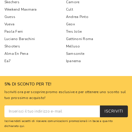
Skechers
Camore
Weekend Maxmara
Cult
Guess
Andrea Pinto
Vueva
Geox
Paola Ferri
Tres Jolie
Luciano Barachini
Gattinoni Roma
Shooters
Melluso
Alma En Pena
Samsonite
Ea7
Ipanema
5% DI SCONTO PER TE!
Iscriviti ora per scoprire promo esclusive e per ottenere uno sconto sul
tuo prossimo acquisto!
ISCRIVITI
Iscrivendoti accetti di ricevere comunicazioni promozionali in base a quanto
dichiarato
qui
.