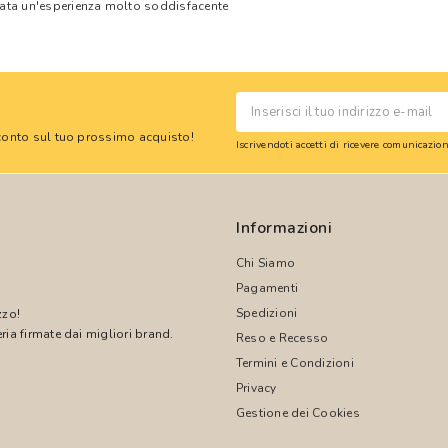
tata un'esperienza molto soddisfacente
 sconto sul tuo prossimo acquisto!
Iscrivendoti accetti di ricevere comunicazi
Informazioni
Chi Siamo
Pagamenti
Spedizioni
zzo!
ria firmate dai migliori brand.
Reso e Recesso
Termini e Condizioni
!
Privacy
Gestione dei Cookies