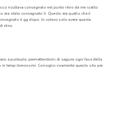
pacco risultava consegnato nel punto ritiro da me scelto
o era stato consegnato lì. Questo era quello che il
 consegnato il gg dopo. Io volevo solo avere questa
 ritiro.
hiaro e puntuale, permettendomi di seguire ogni fase della
o in tempi brevissimi. Consiglio vivamente questo sito per