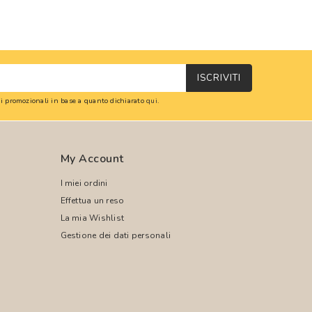
ISCRIVITI
oni promozionali in base a quanto dichiarato
qui
.
My Account
I miei ordini
Effettua un reso
La mia Wishlist
Gestione dei dati personali