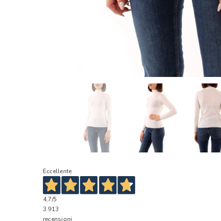
Eccellente
4,7
/5
3.913
recensioni