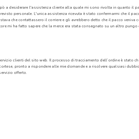
 pò a desiderare l'assistenza cliente alla quale mi sono rivolta in quanto il 
evisto personale. L'unica assistenza ricevuta è stato confermarmi che il pacc
stava che contattassero il corriere e gli avrebbero detto che il pacco veniva
tore mi ha fatto sapere che la merce era stata consegnato su un altro pungo di
vizio clienti del sito web. Il processo di tracciamento dell’ordine è stato c
e cortese, pronto a rispondere alle mie domande e a risolvere qualsiasi dubbi
ervizio offerto.