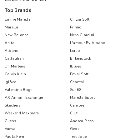
Top Brands
Emme Marella
Cinzia Soft
Marella
Primigi
New Balance
Nero Giardini
Anita
L'amour By Albano
Albano
Liu Jo
Callaghan
Birkenstock
Dr. Martens
Iblues
Calvin Klein
Enval Soft
Igi&co
Chantal
Valentino Bags
Sun68
AX Armani Exchange
Marella Sport
Skechers
Camore
Weekend Maxmara
Cult
Guess
Andrea Pinto
Vueva
Geox
Paola Ferri
Tres Jolie