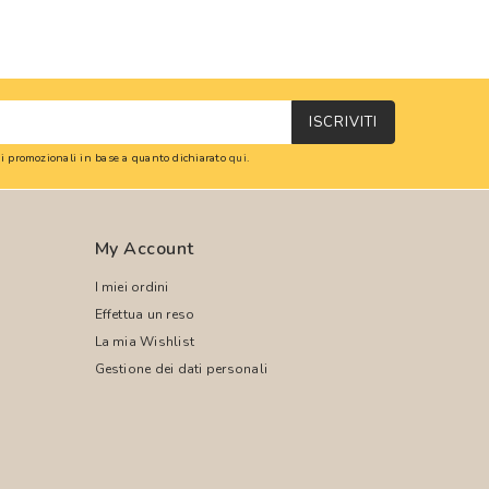
ISCRIVITI
oni promozionali in base a quanto dichiarato
qui
.
My Account
I miei ordini
Effettua un reso
La mia Wishlist
Gestione dei dati personali