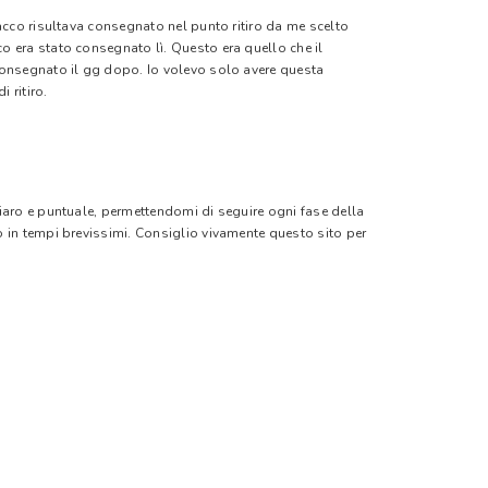
pacco risultava consegnato nel punto ritiro da me scelto
o era stato consegnato lì. Questo era quello che il
 consegnato il gg dopo. Io volevo solo avere questa
 ritiro.
hiaro e puntuale, permettendomi di seguire ogni fase della
o in tempi brevissimi. Consiglio vivamente questo sito per