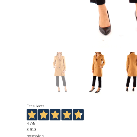
Eccellente
4,7
/5
3.913
recensioni