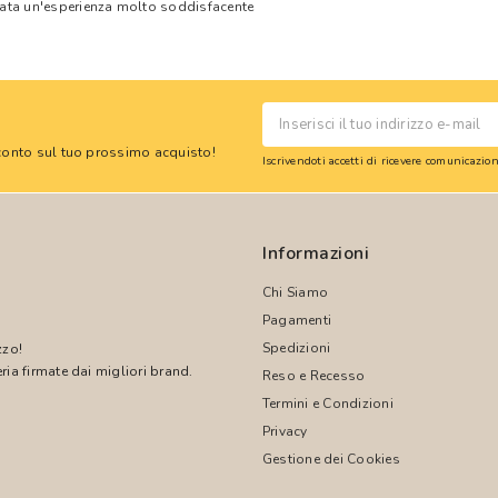
tata un'esperienza molto soddisfacente
 sconto sul tuo prossimo acquisto!
Iscrivendoti accetti di ricevere comunicazi
Informazioni
Chi Siamo
Pagamenti
Spedizioni
zzo!
ria firmate dai migliori brand.
Reso e Recesso
Termini e Condizioni
!
Privacy
Gestione dei Cookies