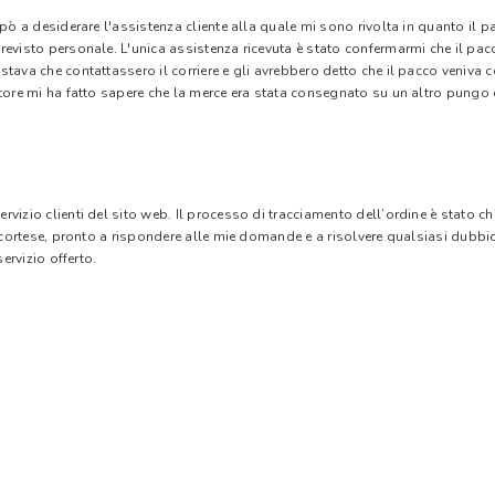
 pò a desiderare l'assistenza cliente alla quale mi sono rivolta in quanto il 
evisto personale. L'unica assistenza ricevuta è stato confermarmi che il pacc
stava che contattassero il corriere e gli avrebbero detto che il pacco veniva
tore mi ha fatto sapere che la merce era stata consegnato su un altro pungo di
vizio clienti del sito web. Il processo di tracciamento dell’ordine è stato c
e cortese, pronto a rispondere alle mie domande e a risolvere qualsiasi dubbi
ervizio offerto.