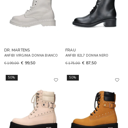
DR. MARTENS
FRAU
ANFIBI VIRGINIA DONNA BIANCO
ANFIBI 82L7 DONNA NERO
€ 99,50
€ 87,50
€ 199,00
€ 175,00
50%
50%