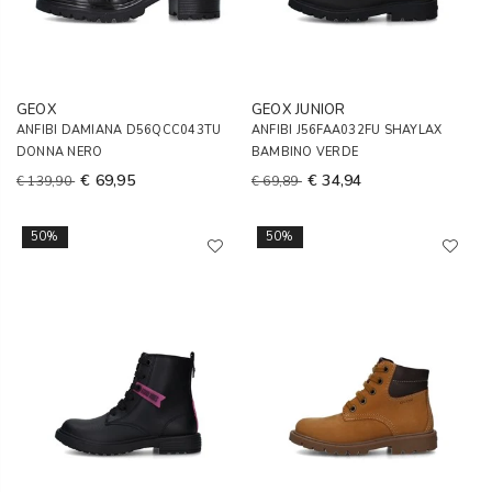
GEOX
GEOX JUNIOR
ANFIBI DAMIANA D56QCC043TU
ANFIBI J56FAA032FU SHAYLAX
DONNA NERO
BAMBINO VERDE
€ 69,95
€ 34,94
€ 139,90
€ 69,89
50%
50%