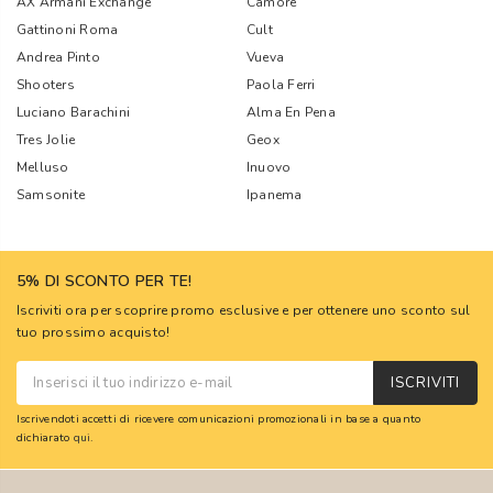
AX Armani Exchange
Camore
Gattinoni Roma
Cult
Andrea Pinto
Vueva
Shooters
Paola Ferri
Luciano Barachini
Alma En Pena
Tres Jolie
Geox
Melluso
Inuovo
Samsonite
Ipanema
5% DI SCONTO PER TE!
Iscriviti ora per scoprire promo esclusive e per ottenere uno sconto sul
tuo prossimo acquisto!
ISCRIVITI
Iscrivendoti accetti di ricevere comunicazioni promozionali in base a quanto
dichiarato
qui
.