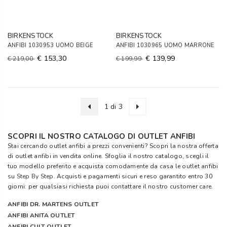
BIRKENSTOCK
BIRKENSTOCK
ANFIBI 1030953 UOMO BEIGE
ANFIBI 1030965 UOMO MARRONE
€ 153,30
€ 139,99
€ 219,00
€ 199,99
1 di 3
SCOPRI IL NOSTRO CATALOGO DI OUTLET ANFIBI
Stai cercando outlet anfibi a prezzi convenienti? Scopri la nostra offerta
di outlet anfibi in vendita online. Sfoglia il nostro catalogo, scegli il
tuo modello preferito e acquista comodamente da casa le outlet anfibi
su
Step By Step
. Acquisti e pagamenti sicuri e reso garantito entro 30
giorni: per qualsiasi richiesta puoi contattare il nostro customer care.
ANFIBI DR. MARTENS OUTLET
ANFIBI ANITA OUTLET
ANFIBI CULT OUTLET