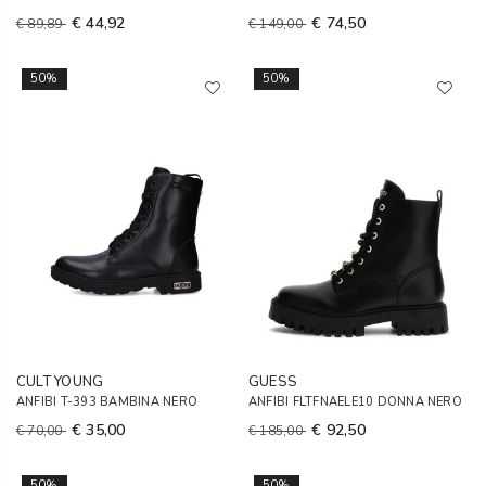
€ 44,92
€ 74,50
€ 89,89
€ 149,00
50%
50%
CULT YOUNG
GUESS
ANFIBI T-393 BAMBINA NERO
ANFIBI FLTFNAELE10 DONNA NERO
€ 35,00
€ 92,50
€ 70,00
€ 185,00
50%
50%