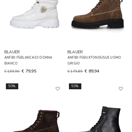
BLAUER
BLAUER
ANFIBI F5BLANCA03 DONNA
ANFIBI F5BUXTON05/SUE UOMO
BIANCO
GRIGIO
€ 79,95
€ 89,94
€ 159,90
€ 179,89
50%
50%