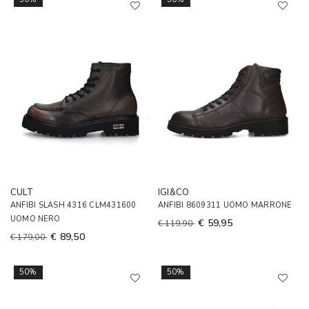
CULT
IGI&CO
ANFIBI SLASH 4316 CLM431600
ANFIBI 8609311 UOMO MARRONE
UOMO NERO
€ 59,95
€ 119,90
€ 89,50
€ 179,00
50%
50%