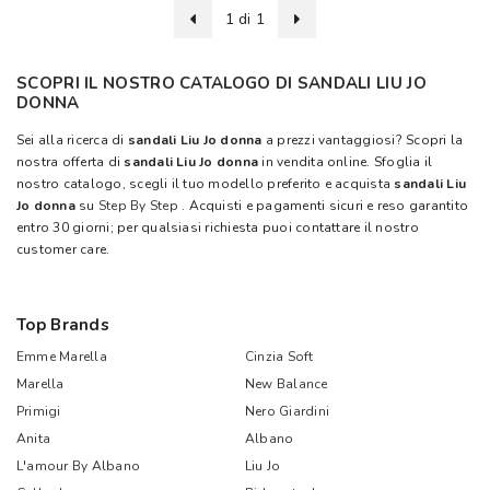
1 di 1
SCOPRI IL NOSTRO CATALOGO DI SANDALI LIU JO
DONNA
Sei alla ricerca di
sandali Liu Jo donna
a prezzi vantaggiosi? Scopri la
nostra offerta di
sandali Liu Jo donna
in vendita online. Sfoglia il
nostro catalogo, scegli il tuo modello preferito e acquista
sandali Liu
Jo donna
su
Step By Step
. Acquisti e pagamenti sicuri e reso garantito
entro 30 giorni; per qualsiasi richiesta puoi contattare il nostro
customer care.
Top Brands
Emme Marella
Cinzia Soft
Marella
New Balance
Primigi
Nero Giardini
Anita
Albano
L'amour By Albano
Liu Jo