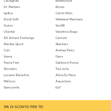
Callaghan
Birkenstock
Dr. Martens
Iblues
Igi&co
Calvin Klein
Enval Soft
Weekend Maxmara
Guess
Sun68
Chantal
Valentino Bags
AX Armani Exchange
Camore
Marella Sport
Skechers
Cult
Andrea Pinto
Vueva
Geox
Paola Ferri
Gattinoni Roma
Shooters
Tres Jolie
Luciano Barachini
Alma En Pena
Melluso
Aquaclara
Samsonite
Ea7
5% DI SCONTO PER TE!