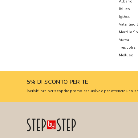
Albano
Iblues
Igi&co
Valentino
Marella Sp
Vueva
Tres Jolie
Melluso
5% DI SCONTO PER TE!
Iscriviti ora per scoprire promo esclusive e per ottenere uno