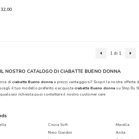
 32,00
1 di 1
 IL NOSTRO CATALOGO DI CIABATTE BUENO DONNA
cerca di
ciabatte Bueno donna
a prezzi vantaggiosi? Scopri la nostra offerta 
scegli il tuo modello preferito e acquista
ciabatte Bueno donna
su
Step By S
 qualsiasi richiesta puoi contattare il nostro customer care.
nds
lla
Cinzia Soft
Marella
Nero Giardini
Anita