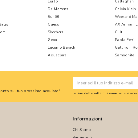
Liu Jo
Callaghan
Dr. Martens
Calvin Klein
Sun68
Weekend Ma
 Bags
Guess
AX Armani 
ort
Skechers
Cult
Geox
Paola Ferri
Luciano Barachini
Gattinoni R
Aquaclara
Samsonite
 sconto sul tuo prossimo acquisto!
Iscrivendoti accetti di ricevere comunicazi
Informazioni
Chi Siamo
Pagamenti