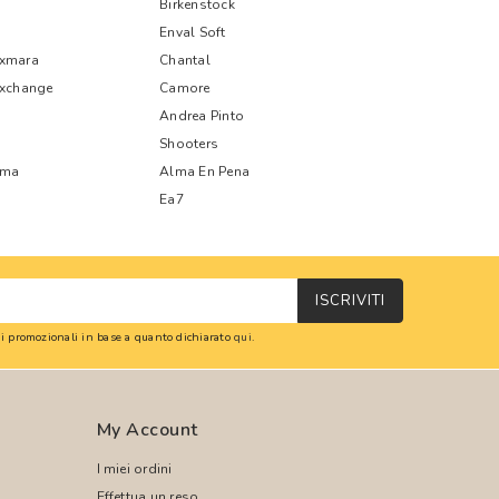
Birkenstock
Enval Soft
xmara
Chantal
Exchange
Camore
Andrea Pinto
Shooters
oma
Alma En Pena
Ea7
ISCRIVITI
oni promozionali in base a quanto dichiarato
qui
.
My Account
I miei ordini
Effettua un reso