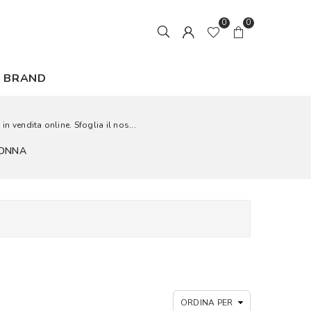
0
0
BRAND
n vendita online. Sfoglia il nos...
DONNA