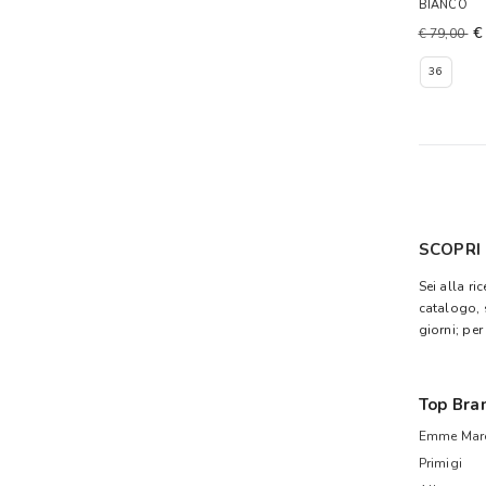
BIANCO
€
€ 79,00
36
SCOPRI
Sei alla ri
catalogo, 
giorni; per
Top Bra
Emme Mare
Primigi