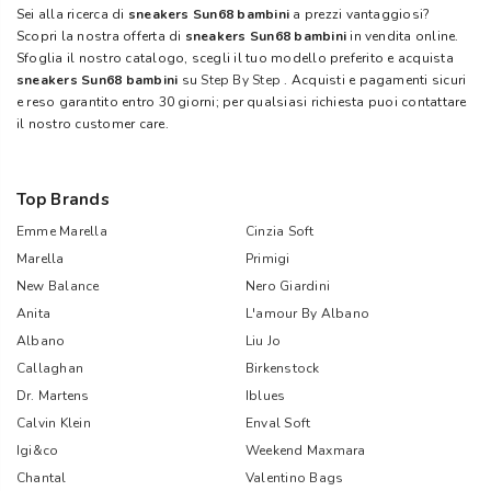
Sei alla ricerca di
sneakers Sun68 bambini
a prezzi vantaggiosi?
Scopri la nostra offerta di
sneakers Sun68 bambini
in vendita online.
Sfoglia il nostro catalogo, scegli il tuo modello preferito e acquista
sneakers Sun68 bambini
su
Step By Step
. Acquisti e pagamenti sicuri
e reso garantito entro 30 giorni; per qualsiasi richiesta puoi contattare
il nostro customer care.
Top Brands
Emme Marella
Cinzia Soft
Marella
Primigi
New Balance
Nero Giardini
Anita
L'amour By Albano
Albano
Liu Jo
Callaghan
Birkenstock
Dr. Martens
Iblues
Calvin Klein
Enval Soft
Igi&co
Weekend Maxmara
Chantal
Valentino Bags