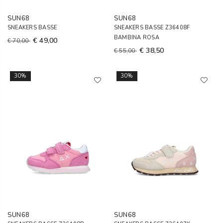
SUN68
SUN68
SNEAKERS BASSE
SNEAKERS BASSE Z36408F
BAMBINA ROSA
€ 49,00
€ 70,00
€ 38,50
€ 55,00
30%
30%
SUN68
SUN68