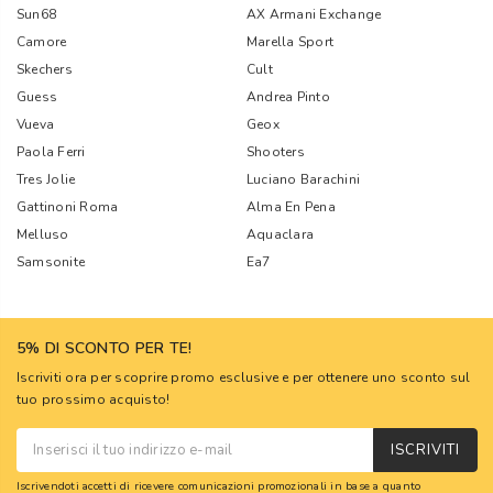
Sun68
AX Armani Exchange
Camore
Marella Sport
Skechers
Cult
Guess
Andrea Pinto
Vueva
Geox
Paola Ferri
Shooters
Tres Jolie
Luciano Barachini
Gattinoni Roma
Alma En Pena
Melluso
Aquaclara
Samsonite
Ea7
5% DI SCONTO PER TE!
Iscriviti ora per scoprire promo esclusive e per ottenere uno sconto sul
tuo prossimo acquisto!
ISCRIVITI
Iscrivendoti accetti di ricevere comunicazioni promozionali in base a quanto