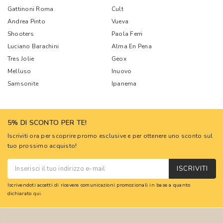
Gattinoni Roma
Cult
Andrea Pinto
Vueva
Shooters
Paola Ferri
Luciano Barachini
Alma En Pena
Tres Jolie
Geox
Melluso
Inuovo
Samsonite
Ipanema
5% DI SCONTO PER TE!
Iscriviti ora per scoprire promo esclusive e per ottenere uno sconto sul
tuo prossimo acquisto!
ISCRIVITI
Iscrivendoti accetti di ricevere comunicazioni promozionali in base a quanto
dichiarato
qui
.