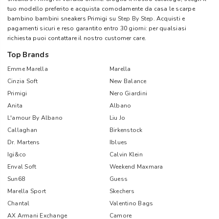
tuo modello preferito e acquista comodamente da casa le scarpe
bambino bambini sneakers Primigi su
Step By Step
. Acquisti e
pagamenti sicuri e reso garantito entro 30 giorni: per qualsiasi
richiesta puoi contattare il nostro customer care.
Top Brands
Emme Marella
Marella
Cinzia Soft
New Balance
Primigi
Nero Giardini
Anita
Albano
L'amour By Albano
Liu Jo
Callaghan
Birkenstock
Dr. Martens
Iblues
Igi&co
Calvin Klein
Enval Soft
Weekend Maxmara
Sun68
Guess
Marella Sport
Skechers
Chantal
Valentino Bags
AX Armani Exchange
Camore