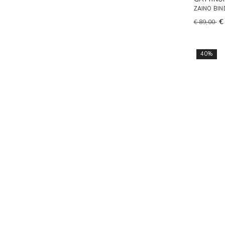
ZAINO BI
€
€ 89,00
40%