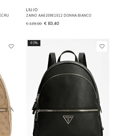
LIU JO
 ECRU
ZAINO AA6209E1012 DONNA BIANCO
€ 83,40
€ 139,00
40%