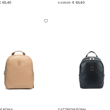
€ 65,40
€ 65,40
€ 109,00
NI ROMA
GATTINONI ROMA