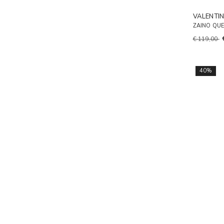
VALENTI
ZAINO QU
€ 119,00
40%