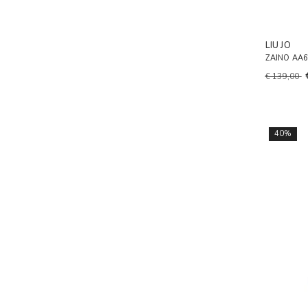
LIU JO
ZAINO AA
€ 139,00
40%