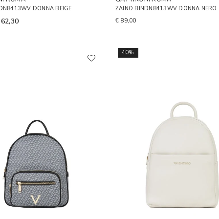
NDN8413WV DONNA BEIGE
ZAINO BINDN8413WV DONNA NERO
 62,30
€ 89,00
40%