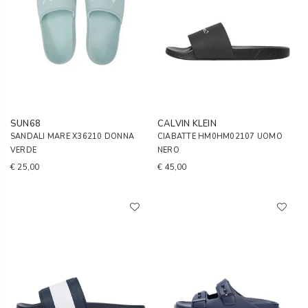
SUN68
CALVIN KLEIN
SANDALI MARE X36210 DONNA
CIABATTE HM0HM02107 UOMO
VERDE
NERO
€ 25,00
€ 45,00