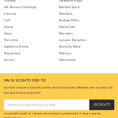
Chantal
Valentino Bags
AX Armani Exchange
Marella Sport
Camore
Skechers
Cult
Andrea Pinto
Vueva
Paola Ferri
Geox
Shooters
Tres Jolie
Luciano Barachini
Gattinoni Roma
Alma En Pena
Aquaclara
Melluso
Inuovo
Samsonite
5% DI SCONTO PER TE!
Iscriviti ora per scoprire promo esclusive e per ottenere uno sconto sul
tuo prossimo acquisto!
ISCRIVITI
Iscrivendoti accetti di ricevere comunicazioni promozionali in base a quanto
dichiarato
qui
.