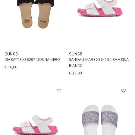
SUN68
SUN68
CIABATTE X36207 DONNA NERO
SANDALI MARE X36413K BAMBINA
BIANCO
€ 50,00
€ 35,00