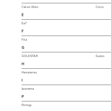
Calvin Klein
Crocs
E
Ea7
F
Fila
G
GOLDSTAR
Guess
H
Havaianas
I
Ipanema
P
Primigi