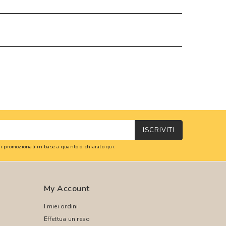
ISCRIVITI
oni promozionali in base a quanto dichiarato
qui
.
My Account
I miei ordini
Effettua un reso