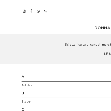
DONNA
Sei alla ricerca di sandali mare 
LE 
A
Adidas
B
Blauer
C