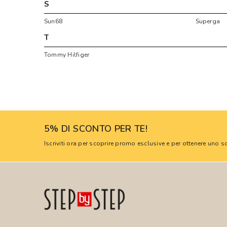
S
Sun68
Superga
T
Tommy Hilfiger
5% DI SCONTO PER TE!
Iscriviti ora per scoprire promo esclusive e per ottenere uno