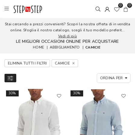
0
0
Stai cercando a prezzi convenienti? Scopri la nostra offerta di in vendita
online. Sfoglia il nostro catalogo, scegli il tuo modello preferit...
Vedi di più
LE MIGLIORI OCCASIONI ONLINE PER ACQUISTARE
HOME
|
ABBIGLIAMENTO
|
CAMICIE
ELIMINA TUTTI I FILTRI
CAMICIE
30%
30%