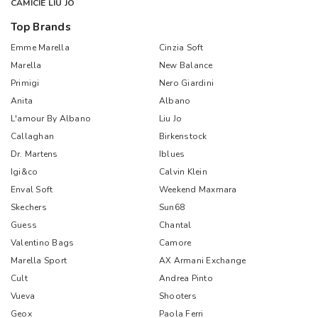
CAMICIE LIU JO
Top Brands
Emme Marella
Cinzia Soft
Marella
New Balance
Primigi
Nero Giardini
Anita
Albano
L'amour By Albano
Liu Jo
Callaghan
Birkenstock
Dr. Martens
Iblues
Igi&co
Calvin Klein
Enval Soft
Weekend Maxmara
Skechers
Sun68
Guess
Chantal
Valentino Bags
Camore
Marella Sport
AX Armani Exchange
Cult
Andrea Pinto
Vueva
Shooters
Geox
Paola Ferri