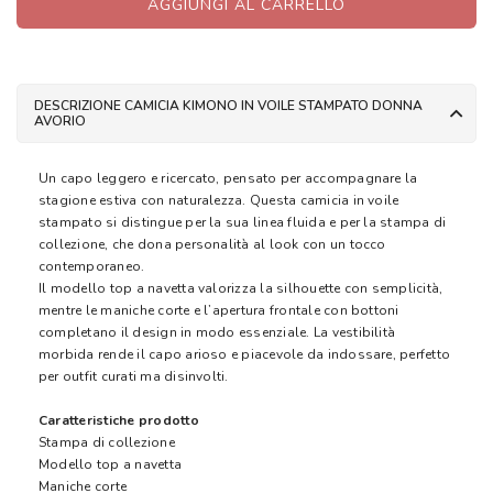
AGGIUNGI AL CARRELLO
DESCRIZIONE CAMICIA KIMONO IN VOILE STAMPATO DONNA
AVORIO
Un capo leggero e ricercato, pensato per accompagnare la
stagione estiva con naturalezza. Questa camicia in voile
stampato si distingue per la sua linea fluida e per la stampa di
collezione, che dona personalità al look con un tocco
contemporaneo.
Il modello top a navetta valorizza la silhouette con semplicità,
mentre le maniche corte e l’apertura frontale con bottoni
completano il design in modo essenziale. La vestibilità
morbida rende il capo arioso e piacevole da indossare, perfetto
per outfit curati ma disinvolti.
Caratteristiche prodotto
Stampa di collezione
Modello top a navetta
Maniche corte