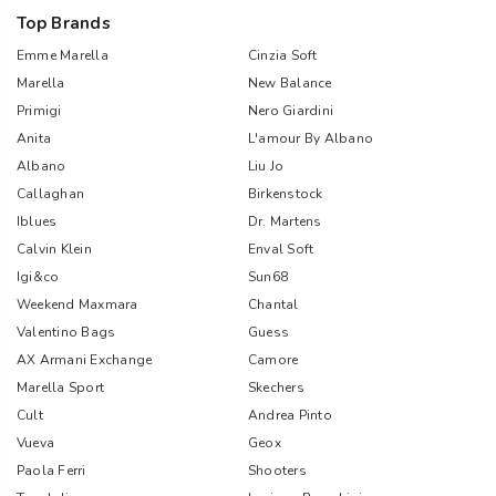
Top Brands
Emme Marella
Cinzia Soft
Marella
New Balance
Primigi
Nero Giardini
Anita
L'amour By Albano
Albano
Liu Jo
Callaghan
Birkenstock
Iblues
Dr. Martens
Calvin Klein
Enval Soft
Igi&co
Sun68
Weekend Maxmara
Chantal
Valentino Bags
Guess
AX Armani Exchange
Camore
Marella Sport
Skechers
Cult
Andrea Pinto
Vueva
Geox
Paola Ferri
Shooters