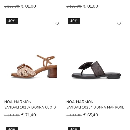
€ 81,00
€ 81,00
€ 135,00
€ 135,00
40%
40%
NOA HARMON
NOA HARMON
SANDALI 10287 DONNA CUOIO
SANDALI 10254 DONNA MARRONE
€ 71,40
€ 65,40
€ 119,00
€ 109,00
40%
40%