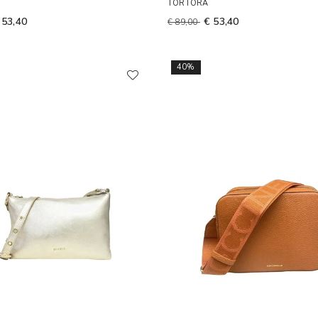
TORTORA
 53,40
€ 53,40
€ 89,00
40%