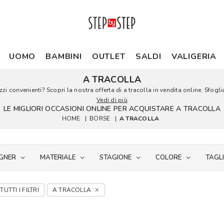
UOMO
BAMBINI
OUTLET
SALDI
VALIGERIA
A TRACOLLA
zi convenienti? Scopri la nostra offerta di a tracolla in vendita online. Sfoglia
Vedi di più
LE MIGLIORI OCCASIONI ONLINE PER ACQUISTARE A TRACOLLA
HOME
|
BORSE
|
A TRACOLLA
GNER
MATERIALE
STAGIONE
COLORE
TAGL
TUTTI I FILTRI
A TRACOLLA