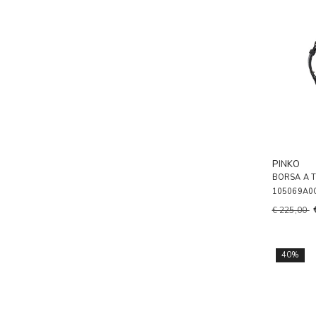
PINKO
BORSA A 
105069A0
€ 225,00
40%