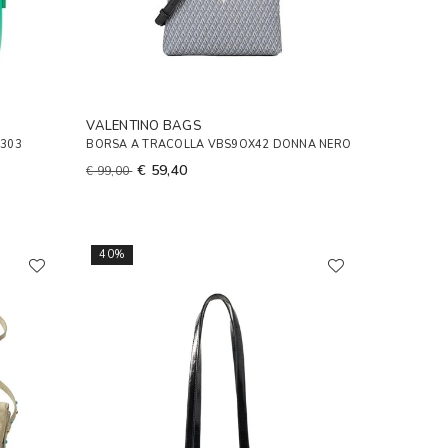
VALENTINO BAGS
B303
BORSA A TRACOLLA VBS9OX42 DONNA NERO
€ 59,40
€ 99,00
40%