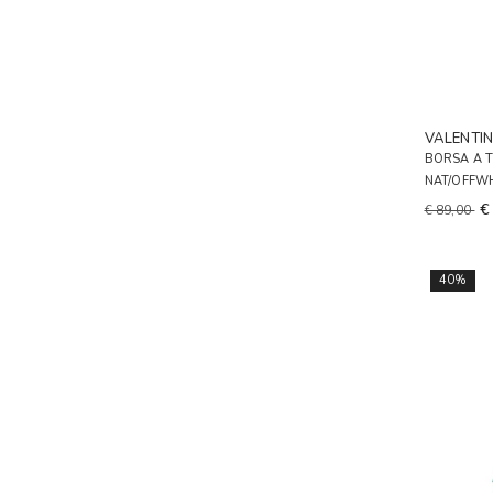
VALENTI
BORSA A 
NAT/OFFW
€
€ 89,00
40%