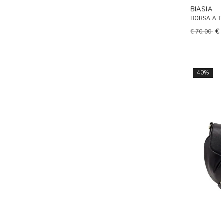
BIASIA
BORSA A 
€
€ 70,00
40%