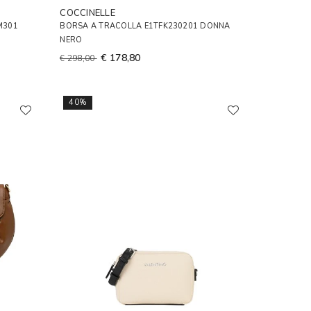
COCCINELLE
M301
BORSA A TRACOLLA E1TFK230201 DONNA
NERO
€ 178,80
€ 298,00
40%