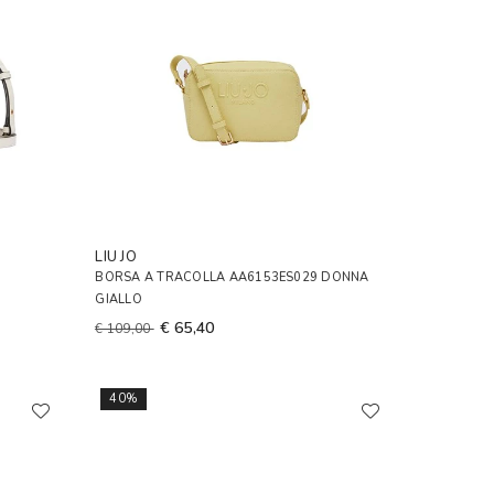
LIU JO
BORSA A TRACOLLA AA6153ES029 DONNA
GIALLO
€ 65,40
€ 109,00
40%