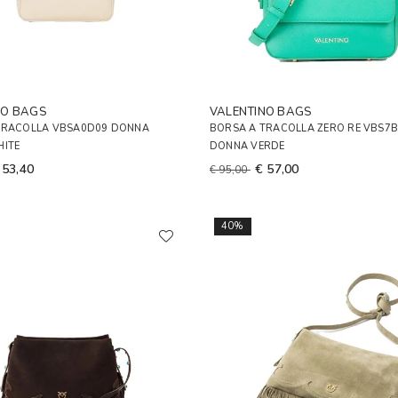
NO BAGS
VALENTINO BAGS
TRACOLLA VBSA0D09 DONNA
BORSA A TRACOLLA ZERO RE VBS7
HITE
DONNA VERDE
 53,40
€ 57,00
€ 95,00
40%