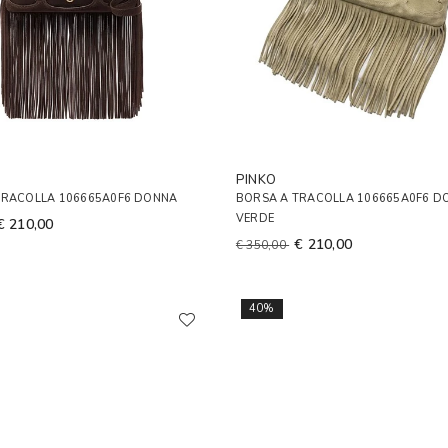
PINKO
TRACOLLA 106665A0F6 DONNA
BORSA A TRACOLLA 106665A0F6 D
VERDE
€ 210,00
€ 210,00
€ 350,00
40%