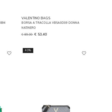
VALENTINO BAGS
9894
BORSA A TRACOLLA VBSA0D09 DONNA
NAT/NERO
€ 53,40
€ 89,00
40%