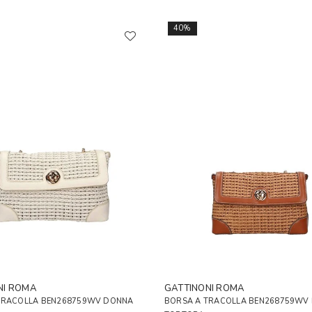
40%
NI ROMA
GATTINONI ROMA
TRACOLLA BEN268759WV DONNA
BORSA A TRACOLLA BEN268759WV