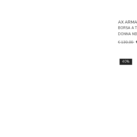
AX ARMA
BORSA A 
DONNA N
€ 130,00
40%