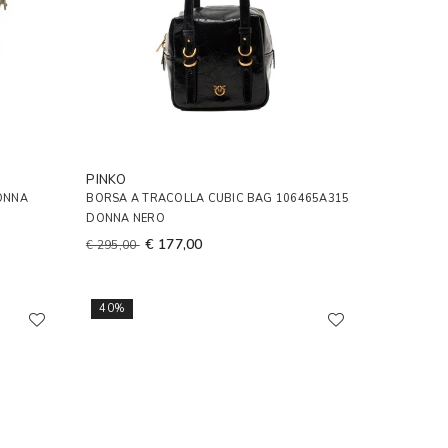
PINKO
ONNA
BORSA A TRACOLLA CUBIC BAG 106465A315
DONNA NERO
€ 177,00
€ 295,00
40%