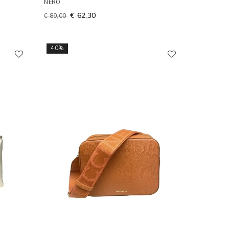
NERO
€ 62,30
€ 89,00
40%