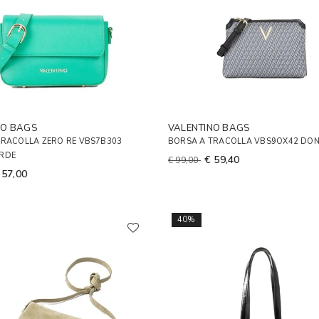
NO BAGS
VALENTINO BAGS
TRACOLLA ZERO RE VBS7B303
BORSA A TRACOLLA VBS9OX42 DO
RDE
€ 59,40
€ 99,00
 57,00
40%