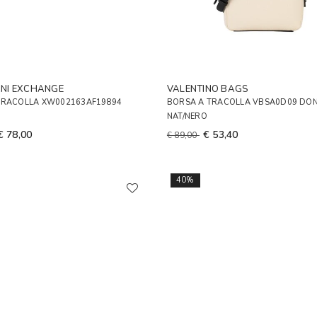
NI EXCHANGE
VALENTINO BAGS
TRACOLLA XW002163AF19894
BORSA A TRACOLLA VBSA0D09 DO
NAT/NERO
€ 78,00
€ 53,40
€ 89,00
40%