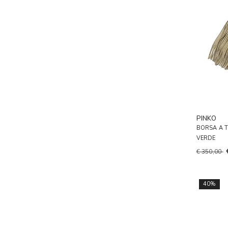
PINKO
BORSA A 
VERDE
€ 350,00
40%