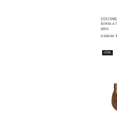
COCCINE
BORSA A 
NERO
€ 298,00
40%