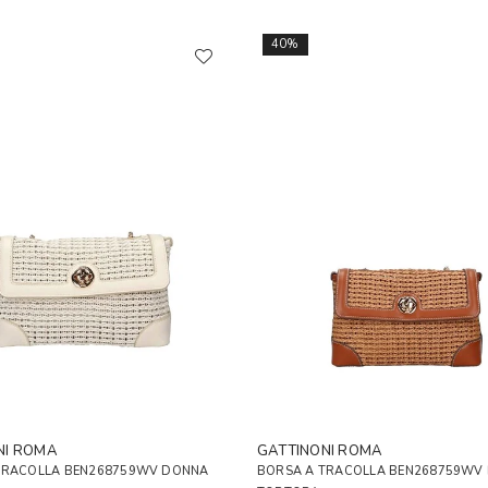
40%
NI ROMA
GATTINONI ROMA
TRACOLLA BEN268759WV DONNA
BORSA A TRACOLLA BEN268759WV