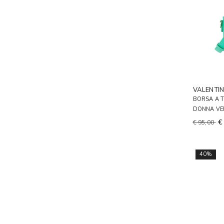
VALENTI
BORSA A 
DONNA VE
€
€ 95,00
40%