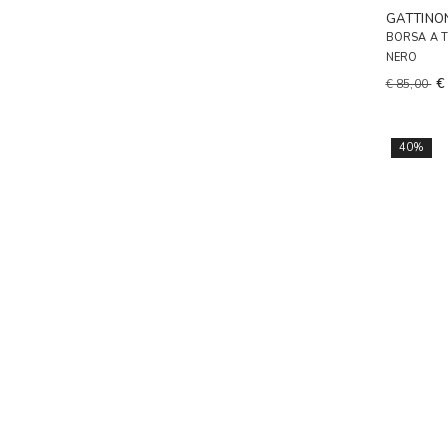
GATTINO
BORSA A 
NERO
€
€ 85,00
40%