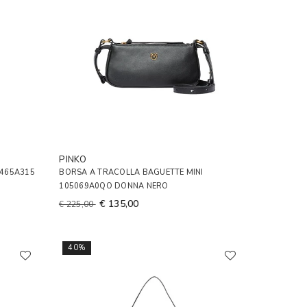
PINKO
6465A315
BORSA A TRACOLLA BAGUETTE MINI
105069A0QO DONNA NERO
€ 135,00
€ 225,00
40%