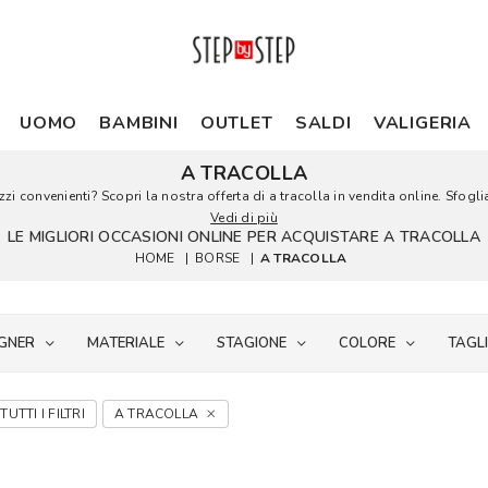
UOMO
BAMBINI
OUTLET
SALDI
VALIGERIA
A TRACOLLA
zi convenienti? Scopri la nostra offerta di a tracolla in vendita online. Sfoglia
Vedi di più
LE MIGLIORI OCCASIONI ONLINE PER ACQUISTARE A TRACOLLA
HOME
|
BORSE
|
A TRACOLLA
GNER
MATERIALE
STAGIONE
COLORE
TAGL
TUTTI I FILTRI
A TRACOLLA