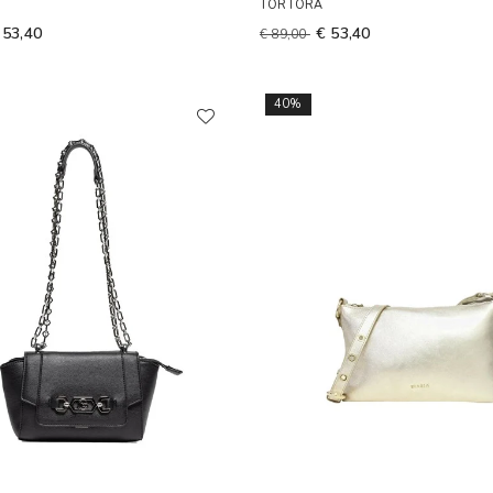
TORTORA
 53,40
€ 53,40
€ 89,00
40%