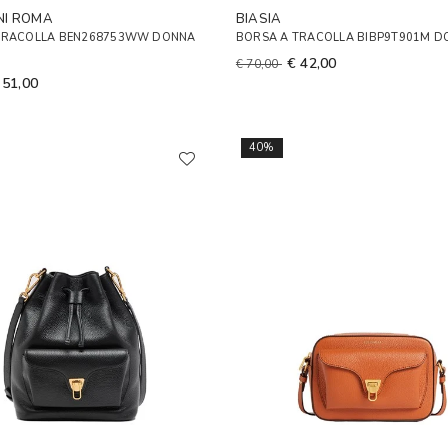
NI ROMA
BIASIA
TRACOLLA BEN268753WW DONNA
BORSA A TRACOLLA BIBP9T901M 
€ 42,00
€ 70,00
 51,00
40%