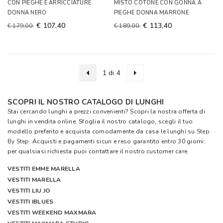
CON PIEGHE E ARRICCIATURE
MISTO COTONE CON GONNA A
DONNA NERO
PIEGHE DONNA MARRONE
€ 107,40
€ 113,40
€ 179,00
€ 189,00
1 di 4
SCOPRI IL NOSTRO CATALOGO DI LUNGHI
Stai cercando lunghi a prezzi convenienti? Scopri la nostra offerta di
lunghi in vendita online. Sfoglia il nostro catalogo, scegli il tuo
modello preferito e acquista comodamente da casa le lunghi su
Step
By Step
. Acquisti e pagamenti sicuri e reso garantito entro 30 giorni:
per qualsiasi richiesta puoi contattare il nostro customer care.
VESTITI EMME MARELLA
VESTITI MARELLA
VESTITI LIU JO
VESTITI IBLUES
VESTITI WEEKEND MAXMARA