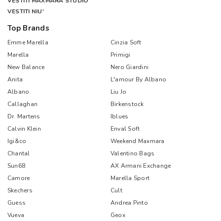
VESTITI MAXMARA STUDIO
VESTITI NIU'
Top Brands
Emme Marella
Cinzia Soft
Marella
Primigi
New Balance
Nero Giardini
Anita
L'amour By Albano
Albano
Liu Jo
Callaghan
Birkenstock
Dr. Martens
Iblues
Calvin Klein
Enval Soft
Igi&co
Weekend Maxmara
Chantal
Valentino Bags
Sun68
AX Armani Exchange
Camore
Marella Sport
Skechers
Cult
Guess
Andrea Pinto
Vueva
Geox