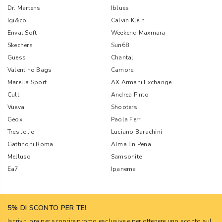
Dr. Martens
Iblues
Igi&co
Calvin Klein
Enval Soft
Weekend Maxmara
Skechers
Sun68
Guess
Chantal
Valentino Bags
Camore
Marella Sport
AX Armani Exchange
Cult
Andrea Pinto
Vueva
Shooters
Geox
Paola Ferri
Tres Jolie
Luciano Barachini
Gattinoni Roma
Alma En Pena
Melluso
Samsonite
Ea7
Ipanema
5% DI SCONTO PER TE!
Iscriviti ora per scoprire promo esclusive e per ottenere uno sconto sul