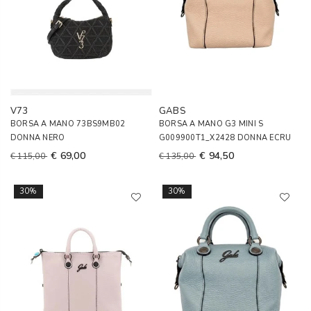
V73
GABS
BORSA A MANO 73BS9MB02
BORSA A MANO G3 MINI S
DONNA NERO
G009900T1_X2428 DONNA ECRU
€ 69,00
€ 94,50
€ 115,00
€ 135,00
30%
30%