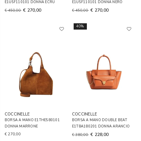
E1U5F110101 DONNA ECRU
E1U5F110101 DONNA NERO
€ 270,00
€ 270,00
€ 450,00
€ 450,00
40%
COCCINELLE
COCCINELLE
BORSA A MANO E1THE580101
BORSA A MANO DOUBLE BEAT
DONNA MARRONE
E1T8A180201 DONNA ARANCIO
€ 270,00
€ 228,00
€ 380,00