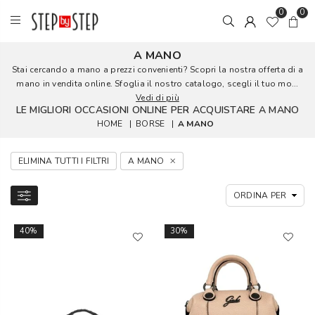
0
0
A MANO
Stai cercando a mano a prezzi convenienti? Scopri la nostra offerta di a
mano in vendita online. Sfoglia il nostro catalogo, scegli il tuo mo...
Vedi di più
LE MIGLIORI OCCASIONI ONLINE PER ACQUISTARE A MANO
HOME
|
BORSE
|
A MANO
ELIMINA TUTTI I FILTRI
A MANO
40%
30%