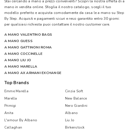
Stai cercando a mano a prezzi convenienti? Scopri la nostra offerta di a
mano in vendita online. Sfoglia il nostro catalogo, scegli il tuo
modello preferito e acquista comodamente da casa le a mano su
Step
By Step
. Acquisti e pagamenti sicuri e reso garantito entro 30 giorni:
per qualsiasi richiesta puoi contattare il nostro customer care.
A MANO VALENTINO BAGS
A MANO GUESS
A MANO GATTINONI ROMA
A MANO COCCINELLE
A MANO LIU JO
A MANO MARELLA
A MANO AX ARMANI EXCHANGE
Top Brands
Emme Marella
Cinzia Soft
Marella
New Balance
Primigi
Nero Giardini
Anita
Albano
L'amour By Albano
Liu Jo
Callaghan
Birkenstock