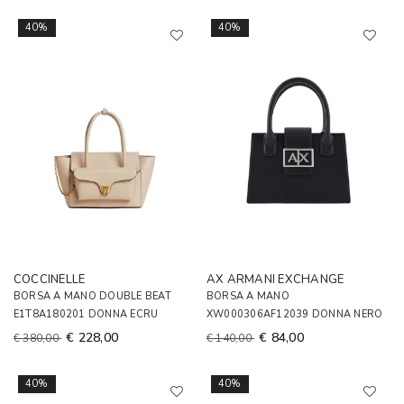
40%
40%
COCCINELLE
AX ARMANI EXCHANGE
BORSA A MANO DOUBLE BEAT
BORSA A MANO
E1T8A180201 DONNA ECRU
XW000306AF12039 DONNA NERO
€ 228,00
€ 84,00
€ 380,00
€ 140,00
40%
40%