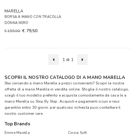
MARELLA
BORSA A MANO CON TRACOLLA
DONNA NERO
€ 79,50
€ 159,00
1 di 1
SCOPRI IL NOSTRO CATALOGO DI A MANO MARELLA
Stai cercando a mano Marella a prezzi convenienti? Scopri la nostra
offerta di a mano Marella in vendita online. Sfoglia il nostro catalogo,
scegli il tuo modello preferito e acquista comodamente da casa le a
mano Marella su
Step By Step
. Acquisti e pagamenti sicuri e reso
garantito entro 30 giorni: per qualsiasi richiesta puoi contattare il
nostro customer care.
Top Brands
Emme Marella
Cinzia Soft