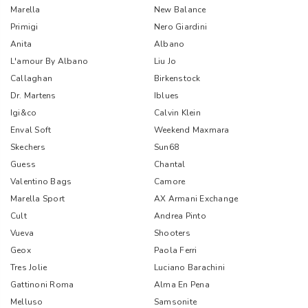
Marella
New Balance
Primigi
Nero Giardini
Anita
Albano
L'amour By Albano
Liu Jo
Callaghan
Birkenstock
Dr. Martens
Iblues
Igi&co
Calvin Klein
Enval Soft
Weekend Maxmara
Skechers
Sun68
Guess
Chantal
Valentino Bags
Camore
Marella Sport
AX Armani Exchange
Cult
Andrea Pinto
Vueva
Shooters
Geox
Paola Ferri
Tres Jolie
Luciano Barachini
Gattinoni Roma
Alma En Pena
Melluso
Samsonite