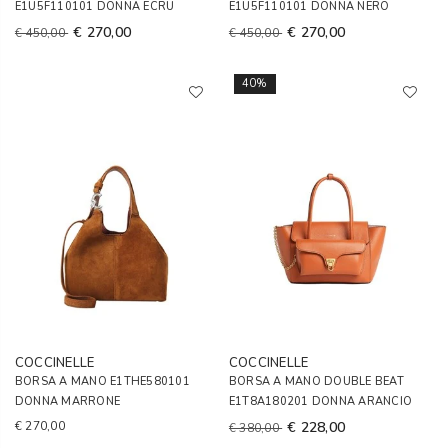
E1U5F110101 DONNA ECRU
E1U5F110101 DONNA NERO
€ 270,00
€ 270,00
€ 450,00
€ 450,00
40%
COCCINELLE
COCCINELLE
BORSA A MANO E1THE580101
BORSA A MANO DOUBLE BEAT
DONNA MARRONE
E1T8A180201 DONNA ARANCIO
€ 270,00
€ 228,00
€ 380,00