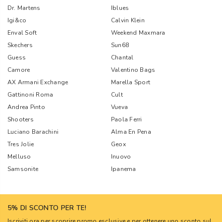
Dr. Martens
Iblues
Igi&co
Calvin Klein
Enval Soft
Weekend Maxmara
Skechers
Sun68
Guess
Chantal
Camore
Valentino Bags
AX Armani Exchange
Marella Sport
Gattinoni Roma
Cult
Andrea Pinto
Vueva
Shooters
Paola Ferri
Luciano Barachini
Alma En Pena
Tres Jolie
Geox
Melluso
Inuovo
Samsonite
Ipanema
5% DI SCONTO PER TE!
Iscriviti ora per scoprire promo esclusive e per ottenere uno sconto sul