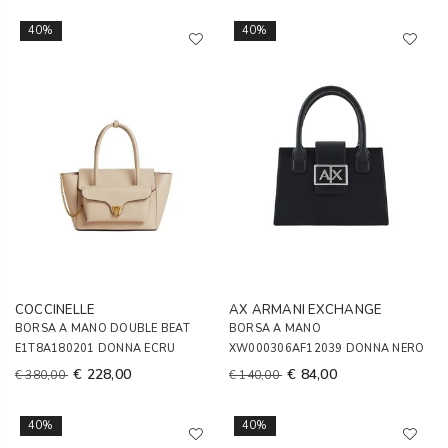
40%
40%
COCCINELLE
AX ARMANI EXCHANGE
BORSA A MANO DOUBLE BEAT
BORSA A MANO
E1T8A180201 DONNA ECRU
XW000306AF12039 DONNA NERO
€ 228,00
€ 84,00
€ 380,00
€ 140,00
40%
40%