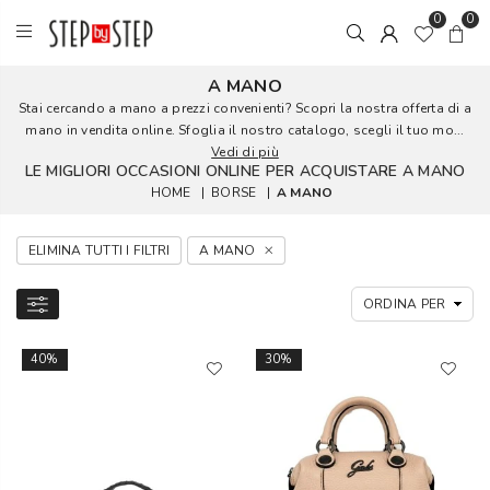
0
0
A MANO
Stai cercando a mano a prezzi convenienti? Scopri la nostra offerta di a
mano in vendita online. Sfoglia il nostro catalogo, scegli il tuo mo...
Vedi di più
LE MIGLIORI OCCASIONI ONLINE PER ACQUISTARE A MANO
HOME
|
BORSE
|
A MANO
ELIMINA TUTTI I FILTRI
A MANO
40%
30%