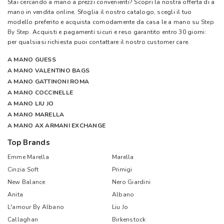
Stai cercando a mano a prezzi convenienti? Scopri la nostra offerta di a
mano in vendita online. Sfoglia il nostro catalogo, scegli il tuo
modello preferito e acquista comodamente da casa le a mano su
Step
By Step
. Acquisti e pagamenti sicuri e reso garantito entro 30 giorni:
per qualsiasi richiesta puoi contattare il nostro customer care.
A MANO GUESS
A MANO VALENTINO BAGS
A MANO GATTINONI ROMA
A MANO COCCINELLE
A MANO LIU JO
A MANO MARELLA
A MANO AX ARMANI EXCHANGE
Top Brands
Emme Marella
Marella
Cinzia Soft
Primigi
New Balance
Nero Giardini
Anita
Albano
L'amour By Albano
Liu Jo
Callaghan
Birkenstock