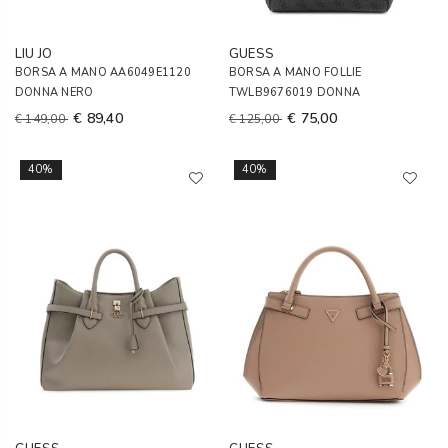
LIU JO
GUESS
BORSA A MANO AA6049E1120
BORSA A MANO FOLLIE
DONNA NERO
TWLB9676019 DONNA
€ 89,40
€ 75,00
€ 149,00
€ 125,00
40%
40%