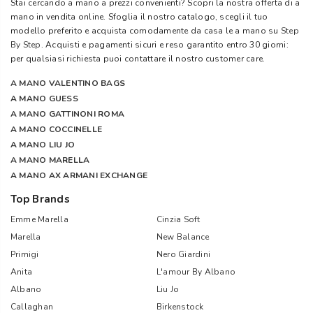
Stai cercando a mano a prezzi convenienti? Scopri la nostra offerta di a
mano in vendita online. Sfoglia il nostro catalogo, scegli il tuo
modello preferito e acquista comodamente da casa le a mano su
Step
By Step
. Acquisti e pagamenti sicuri e reso garantito entro 30 giorni:
per qualsiasi richiesta puoi contattare il nostro customer care.
A MANO VALENTINO BAGS
A MANO GUESS
A MANO GATTINONI ROMA
A MANO COCCINELLE
A MANO LIU JO
A MANO MARELLA
A MANO AX ARMANI EXCHANGE
Top Brands
Emme Marella
Cinzia Soft
Marella
New Balance
Primigi
Nero Giardini
Anita
L'amour By Albano
Albano
Liu Jo
Callaghan
Birkenstock