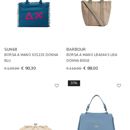
SUN68
BARBOUR
BORSA A MANO X35220 DONNA
BORSA A MANO LBA0443-LBA
BLU
DONNA BEIGE
€ 90,30
€ 88,00
€ 129,00
€ 110,00
30%