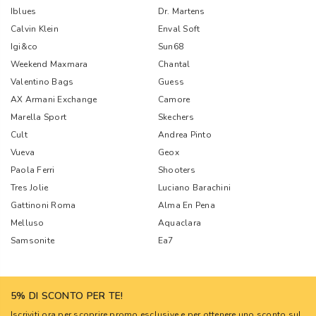
Iblues
Dr. Martens
Calvin Klein
Enval Soft
Igi&co
Sun68
Weekend Maxmara
Chantal
Valentino Bags
Guess
AX Armani Exchange
Camore
Marella Sport
Skechers
Cult
Andrea Pinto
Vueva
Geox
Paola Ferri
Shooters
Tres Jolie
Luciano Barachini
Gattinoni Roma
Alma En Pena
Melluso
Aquaclara
Samsonite
Ea7
5% DI SCONTO PER TE!
Iscriviti ora per scoprire promo esclusive e per ottenere uno sconto sul