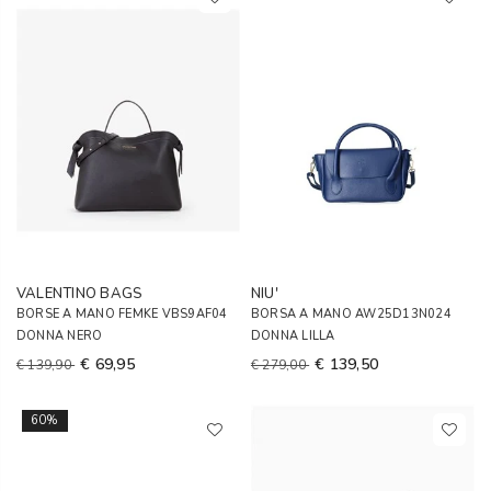
VALENTINO BAGS
NIU'
BORSE A MANO FEMKE VBS9AF04
BORSA A MANO AW25D13N024
DONNA NERO
DONNA LILLA
€ 69,95
€ 139,50
€ 139,90
€ 279,00
60%