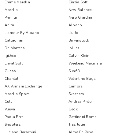
Emme Marella
Cinzia Soft
Marella
New Balance
Primigi
Nero Giardini
Anita
Albano
L'amour By Albano
Liu Jo
Callaghan
Birkenstock
Dr. Martens
Iblues
Igi&co
Calvin Klein
Enval Soft
Weekend Maxmara
Guess
Sun68
Chantal
Valentino Bags
AX Armani Exchange
Camore
Marella Sport
Skechers
Cult
Andrea Pinto
Vueva
Geox
Paola Ferri
Gattinoni Roma
Shooters
Tres Jolie
Luciano Barachini
Alma En Pena