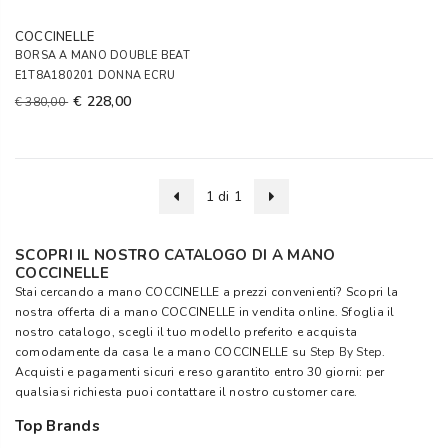
COCCINELLE
BORSA A MANO DOUBLE BEAT
E1T8A180201 DONNA ECRU
€ 228,00
€ 380,00
1 di 1
SCOPRI IL NOSTRO CATALOGO DI A MANO
COCCINELLE
Stai cercando a mano COCCINELLE a prezzi convenienti? Scopri la
nostra offerta di a mano COCCINELLE in vendita online. Sfoglia il
nostro catalogo, scegli il tuo modello preferito e acquista
comodamente da casa le a mano COCCINELLE su
Step By Step
.
Acquisti e pagamenti sicuri e reso garantito entro 30 giorni: per
qualsiasi richiesta puoi contattare il nostro customer care.
Top Brands