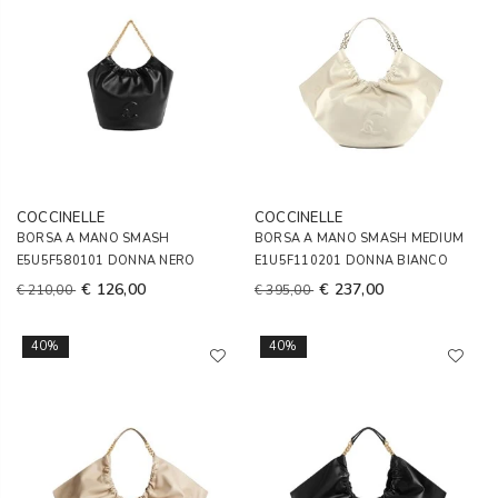
COCCINELLE
COCCINELLE
BORSA A MANO SMASH
BORSA A MANO SMASH MEDIUM
E5U5F580101 DONNA NERO
E1U5F110201 DONNA BIANCO
€ 126,00
€ 237,00
€ 210,00
€ 395,00
40%
40%