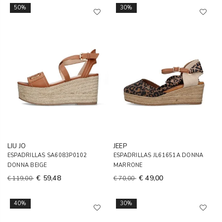
50%
30%
LIU JO
JEEP
ESPADRILLAS SA6083P0102
ESPADRILLAS JL61651A DONNA
DONNA BEIGE
MARRONE
€ 59,48
€ 49,00
€ 119,00
€ 70,00
40%
30%