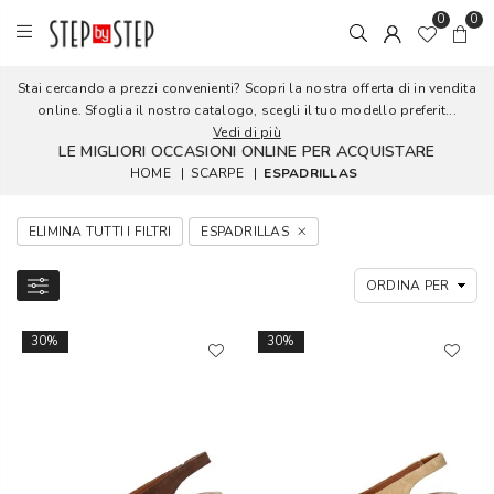
0
0
Stai cercando a prezzi convenienti? Scopri la nostra offerta di in vendita
online. Sfoglia il nostro catalogo, scegli il tuo modello preferit...
Vedi di più
LE MIGLIORI OCCASIONI ONLINE PER ACQUISTARE
HOME
|
SCARPE
|
ESPADRILLAS
ELIMINA TUTTI I FILTRI
ESPADRILLAS
30%
30%