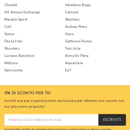
Chantal
Valentino Bags
AX Armani Exchange
Camore
Marella Sport
Skechers
Cult
Andrea Pinto
Vueva
Geox
Paola Ferri
Gattinoni Roma
Shooters
Tres Jolie
Luciano Barachini
Alma En Pena
Melluso
Aquaclara
Samsonite
Ea7
5% DI SCONTO PER TE!
Iscriviti ora per scoprire promo esclusive e per ottenere uno sconto sul
tuo prossimo acquisto!
ISCRIVITI
Iscrivendoti accetti di ricevere comunicazioni promozionali in base a quanto