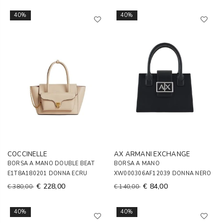
40%
40%
COCCINELLE
AX ARMANI EXCHANGE
BORSA A MANO DOUBLE BEAT
BORSA A MANO
E1T8A180201 DONNA ECRU
XW000306AF12039 DONNA NERO
€ 228,00
€ 84,00
€ 380,00
€ 140,00
40%
40%