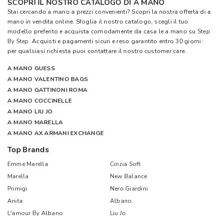
SCOPRI IL NOSTRO CATALOGO DI A MANO
Stai cercando a mano a prezzi convenienti? Scopri la nostra offerta di a
mano in vendita online. Sfoglia il nostro catalogo, scegli il tuo
modello preferito e acquista comodamente da casa le a mano su
Step
By Step
. Acquisti e pagamenti sicuri e reso garantito entro 30 giorni:
per qualsiasi richiesta puoi contattare il nostro customer care.
A MANO GUESS
A MANO VALENTINO BAGS
A MANO GATTINONI ROMA
A MANO COCCINELLE
A MANO LIU JO
A MANO MARELLA
A MANO AX ARMANI EXCHANGE
Top Brands
Emme Marella
Cinzia Soft
Marella
New Balance
Primigi
Nero Giardini
Anita
Albano
L'amour By Albano
Liu Jo