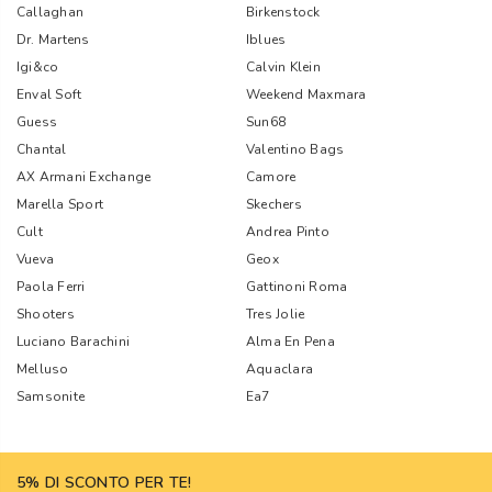
Callaghan
Birkenstock
Dr. Martens
Iblues
Igi&co
Calvin Klein
Enval Soft
Weekend Maxmara
Guess
Sun68
Chantal
Valentino Bags
AX Armani Exchange
Camore
Marella Sport
Skechers
Cult
Andrea Pinto
Vueva
Geox
Paola Ferri
Gattinoni Roma
Shooters
Tres Jolie
Luciano Barachini
Alma En Pena
Melluso
Aquaclara
Samsonite
Ea7
5% DI SCONTO PER TE!