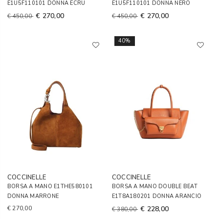
E1U5F110101 DONNA ECRU
E1U5F110101 DONNA NERO
€ 270,00
€ 270,00
€ 450,00
€ 450,00
40%
COCCINELLE
COCCINELLE
BORSA A MANO E1THE580101
BORSA A MANO DOUBLE BEAT
DONNA MARRONE
E1T8A180201 DONNA ARANCIO
€ 270,00
€ 228,00
€ 380,00