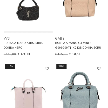
V73
GABS
BORSA A MANO 73BS9MB02
BORSA A MANO G3 MINI S
DONNA NERO
G009900T1_X2428 DONNA ECRU
€ 69,00
€ 94,50
€ 115,00
€ 135,00
30%
30%