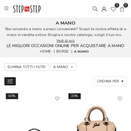
0
0
A MANO
Stai cercando a mano a prezzi convenienti? Scopri la nostra offerta di a
mano in vendita online. Sfoglia il nostro catalogo, scegli il tuo mo...
Vedi di più
LE MIGLIORI OCCASIONI ONLINE PER ACQUISTARE A MANO
HOME
|
BORSE
|
A MANO
ELIMINA TUTTI I FILTRI
A MANO
40%
30%