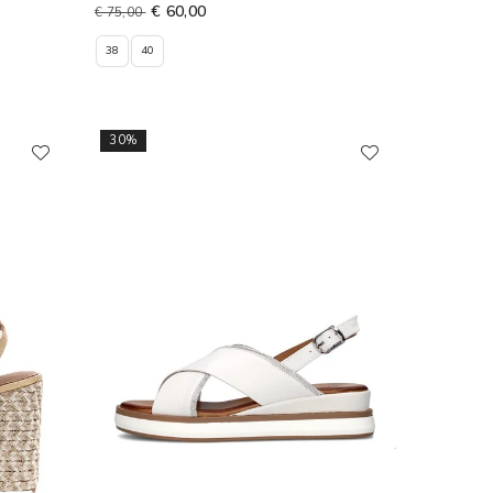
€ 60,00
€ 75,00
38
40
30%