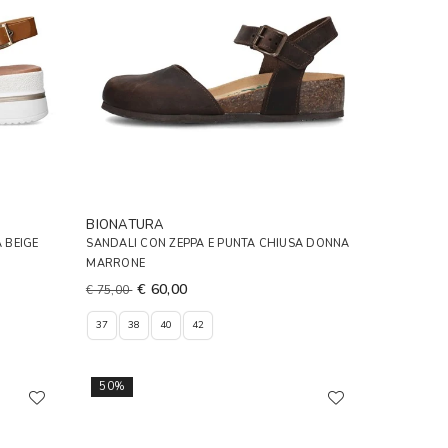
BIONATURA
 BEIGE
SANDALI CON ZEPPA E PUNTA CHIUSA DONNA
MARRONE
€ 60,00
€ 75,00
37
38
40
42
50%