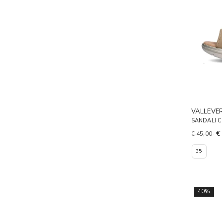
VALLEVE
SANDALI C
€
€ 45,00
35
40%