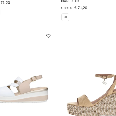
BIANCO BEIGE
 71,20
€ 71,20
€ 89,00
38