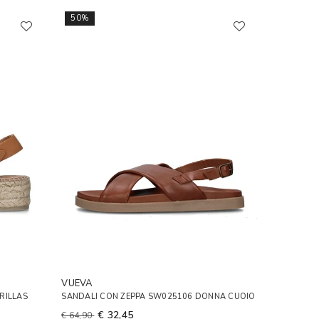
50%
VUEVA
RILLAS
SANDALI CON ZEPPA SW025106 DONNA CUOIO
€ 32,45
€ 64,90