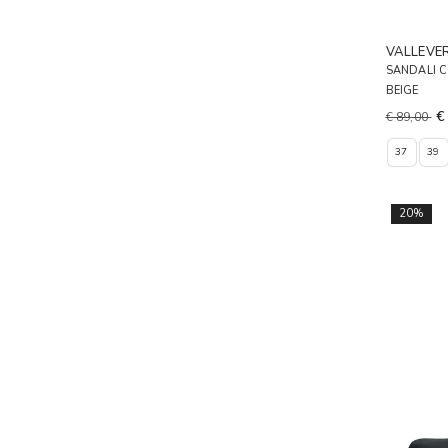
VALLEVE
SANDALI 
BEIGE
€
€ 89,00
37
39
20%