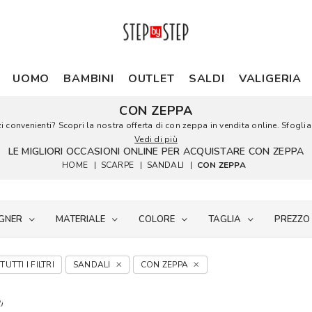
UOMO
BAMBINI
OUTLET
SALDI
VALIGERIA
CON ZEPPA
convenienti? Scopri la nostra offerta di con zeppa in vendita online. Sfoglia i
Vedi di più
LE MIGLIORI OCCASIONI ONLINE PER ACQUISTARE CON ZEPPA
HOME
|
SCARPE
|
SANDALI
|
CON ZEPPA
GNER
MATERIALE
COLORE
TAGLIA
PREZZO
TUTTI I FILTRI
SANDALI
CON ZEPPA
i