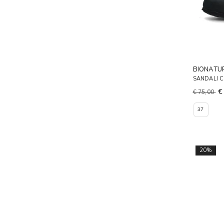
BIONATU
SANDALI 
€
€ 75,00
37
20%