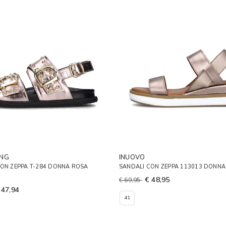
UNG
INUOVO
CON ZEPPA T-284 DONNA ROSA
SANDALI CON ZEPPA 113013 DONN
€ 48,95
€ 69,95
 47,94
41