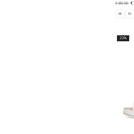
€
€ 89,00
38
39
20%