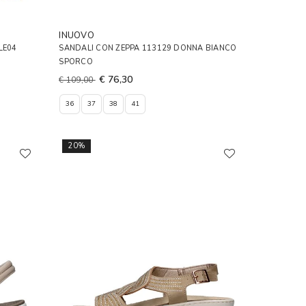
INUOVO
LE04
SANDALI CON ZEPPA 113129 DONNA BIANCO
SPORCO
€ 76,30
€ 109,00
36
37
38
41
20%