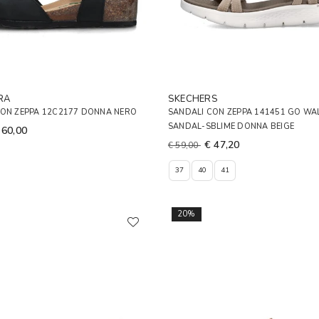
RA
SKECHERS
CON ZEPPA 12C2177 DONNA NERO
SANDALI CON ZEPPA 141451 GO WAL
SANDAL-SBLIME DONNA BEIGE
 60,00
€ 47,20
€ 59,00
37
40
41
20%