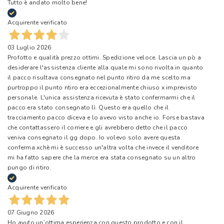
Tutto è andato molto bene!
Acquirente verificato
03 Luglio 2026
Profotto e qualità prezzo ottimi. Spedizione veloce. Lascia un pò a
desiderare l'assistenza cliente alla quale mi sono rivolta in quanto
il pacco risultava consegnato nel punto ritiro da me scelto ma
purtroppo il punto ritiro era eccezionalmente chiuso x imprevisto
personale. L'unica assistenza ricevuta è stato confermarmi che il
pacco era stato consegnato lì. Questo era quello che il
tracciamento pacco diceva e lo avevo visto anche io. Forse bastava
che contattassero il corriere e gli avrebbero detto che il pacco
veniva consegnato il gg dopo. Io volevo solo avere questa
conferma xchè mi è successo un'altra volta che invece il venditore
mi ha fatto sapere che la merce era stata consegnato su un altro
pungo di ritiro.
Acquirente verificato
07 Giugno 2026
Ho avuto un’ottima esperienza con questo prodotto e con il