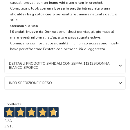
casual, provali con un
jeans wide leg e top in crochet
.
Completa il look con una
borsa in paglia intrecciata
o una
shoulder bag color cuoio
per esaltare l’anima naturale del tuo
stile.
Occasioni d’uso
I
Sandali Inuovo da Donna
sono ideali per viaggi, giornate al
mare, eventi informali all’aperto e passeggiate estive.
Coniugano comfort, stile e qualità in un unico accessorio must-
have per affrontare l’estate con personalità e leggerezza.
DETTAGLI PRODOTTO SANDALI CON ZEPPA 113129 DONNA
BIANCO SPORCO
INFO SPEDIZIONE E RESO
Eccellente
4,7
/5
3.913