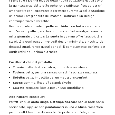
I
Sandali da Donna Inuovo
della nuova collezione estiva sono
la quintessenza dello stile boho-chic raffinato. Pensati per chi
ama vestire con leggerezza e carattere durante la bella stagione,
uniscono l’artigianalità dei materiali naturali a un design
contemporaneo e versatile.
Realizzati interamente in
pelle morbida
, con
fodera
e
soletta
anch'esse in pelle, garantiscono un comfort avvolgente anche
nelle giornate più calde. La
suola in gomma
offre flessibilità e
stabilità a ogni passo, mentre il design minimale, arricchito da
dettagli curati, rende questi sandali il complemento perfetto per
outfit estivi dall’anima autentica.
Caratteristiche del prodotto:
Tomaia:
pelle di alta qualità, morbida e resistente
Fodera:
pelle, per una sensazione di freschezza naturale
Soletta:
pelle, imbottita per un maggiore comfort
Suola:
gomma, flessibile e antiscivolo
Calzata:
regolare, ideale per un uso quotidiano
Abbinamenti consigliati
Perfetti con un
abito lungo a stampa floreale
per un look boho
sofisticato, oppure con
pantaloncini in lino e blusa romantica
per un outfit fresco e disinvolto. Se preferisci un'eleganza