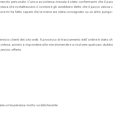
evisto personale. L'unica assistenza ricevuta è stato confermarmi che il pacc
stava che contattassero il corriere e gli avrebbero detto che il pacco veniva
tore mi ha fatto sapere che la merce era stata consegnato su un altro pungo di
vizio clienti del sito web. Il processo di tracciamento dell’ordine è stato c
e cortese, pronto a rispondere alle mie domande e a risolvere qualsiasi dubbi
ervizio offerto.
tata un'esperienza molto soddisfacente