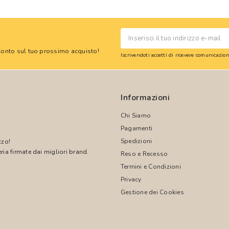
 sconto sul tuo prossimo acquisto!
Iscrivendoti accetti di ricevere comunicazi
Informazioni
Chi Siamo
Pagamenti
Spedizioni
zzo!
ria firmate dai migliori brand.
Reso e Recesso
Termini e Condizioni
!
Privacy
Gestione dei Cookies