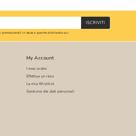
ISCRIVITI
oni promozionali in base a quanto dichiarato
qui
.
My Account
I miei ordini
Effettua un reso
La mia Wishlist
Gestione dei dati personali