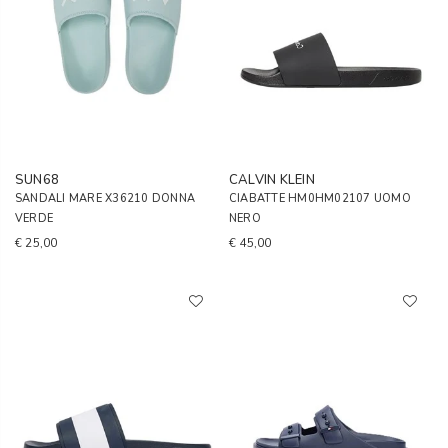
SUN68
CALVIN KLEIN
SANDALI MARE X36210 DONNA
CIABATTE HM0HM02107 UOMO
VERDE
NERO
€ 25,00
€ 45,00