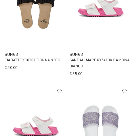
SUN68
SUN68
CIABATTE X36207 DONNA NERO
SANDALI MARE X36413K BAMBINA
BIANCO
€ 50,00
€ 35,00