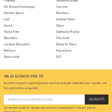
Chantal
Valentino Bags
AX Armani Exchange
Camore
Marella Sport
Skechers
Cult
Andrea Pinto
Vueva
Geox
Paola Ferri
Gattinoni Roma
Shooters
Tres Jolie
Luciano Barachini
Alma En Pena
Melluso
Aquaclara
Samsonite
Ea7
5% DI SCONTO PER TE!
Iscriviti ora per scoprire promo esclusive e per ottenere uno sconto sul
tuo prossimo acquisto!
ISCRIVITI
Iscrivendoti accetti di ricevere comunicazioni promozionali in base a quanto
dichiarato
qui
.