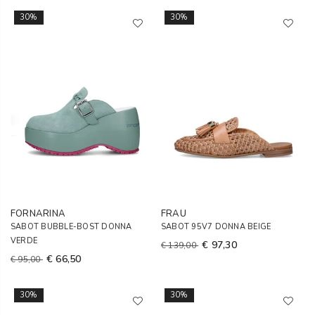
30%
30%
FORNARINA
FRAU
SABOT BUBBLE-BOST DONNA
SABOT 95V7 DONNA BEIGE
VERDE
€ 97,30
€ 139,00
€ 66,50
€ 95,00
30%
30%