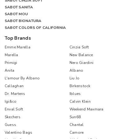
SABOT CINZIA SOFT
SABOT SANITA
SABOT MOU
SABOT BIONATURA
SABOT COLORS OF CALIFORNIA
Top Brands
Emme Marella
Cinzia Soft
Marella
New Balance
Primigi
Nero Giardini
Anita
Albano
L'amour By Albano
Liu Jo
Callaghan
Birkenstock
Dr. Martens
Iblues
Igi&co
Calvin Klein
Enval Soft
Weekend Maxmara
Skechers
Sun68
Guess
Chantal
Valentino Bags
Camore