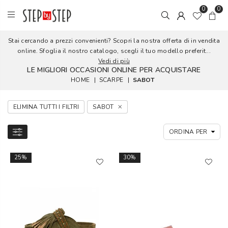
0
0
Stai cercando a prezzi convenienti? Scopri la nostra offerta di in vendita
online. Sfoglia il nostro catalogo, scegli il tuo modello preferit...
Vedi di più
LE MIGLIORI OCCASIONI ONLINE PER ACQUISTARE
HOME
|
SCARPE
|
SABOT
ELIMINA TUTTI I FILTRI
SABOT
25%
30%