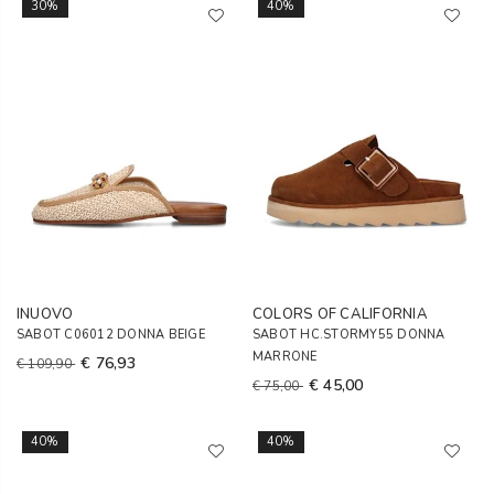
30%
40%
INUOVO
COLORS OF CALIFORNIA
SABOT C06012 DONNA BEIGE
SABOT HC.STORMY55 DONNA
MARRONE
€ 76,93
€ 109,90
€ 45,00
€ 75,00
40%
40%