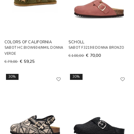
COLORS OF CALIFORNIA
SCHOLL
SABOT HC.BIOW604/NMIL DONNA
SABOT F32198 DONNA BRONZO
VERDE
€ 70,00
€ 100,00
€ 59,25
€ 79,00
30%
30%