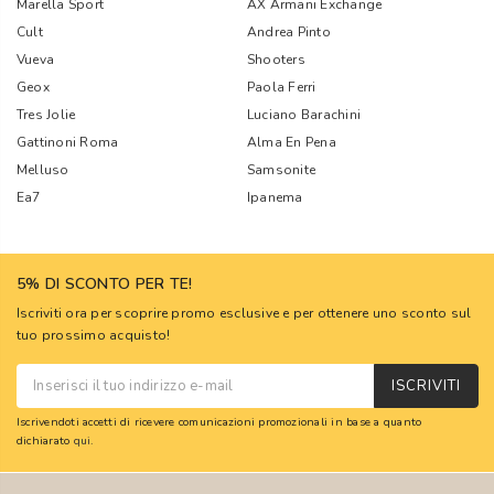
Marella Sport
AX Armani Exchange
Cult
Andrea Pinto
Vueva
Shooters
Geox
Paola Ferri
Tres Jolie
Luciano Barachini
Gattinoni Roma
Alma En Pena
Melluso
Samsonite
Ea7
Ipanema
5% DI SCONTO PER TE!
Iscriviti ora per scoprire promo esclusive e per ottenere uno sconto sul
tuo prossimo acquisto!
ISCRIVITI
Iscrivendoti accetti di ricevere comunicazioni promozionali in base a quanto
dichiarato
qui
.