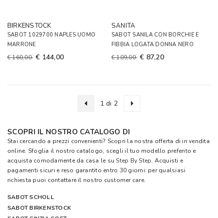
BIRKENSTOCK
SANITA
SABOT 1029700 NAPLES UOMO
SABOT SANILA CON BORCHIE E
MARRONE
FIBBIA LOGATA DONNA NERO
€ 144,00
€ 87,20
€ 160,00
€ 109,00
1 di 2
SCOPRI IL NOSTRO CATALOGO DI
Stai cercando a prezzi convenienti? Scopri la nostra offerta di in vendita
online. Sfoglia il nostro catalogo, scegli il tuo modello preferito e
acquista comodamente da casa le su
Step By Step
. Acquisti e
pagamenti sicuri e reso garantito entro 30 giorni: per qualsiasi
richiesta puoi contattare il nostro customer care.
SABOT SCHOLL
SABOT BIRKENSTOCK