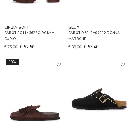
CINZIA SOFT
GEOX
SABOT PQ1143622G DONNA
SABOT D65LSA00032 DONNA
CUOIO
MARRONE
€ 52,50
€ 53,40
€ 75,00
€ 89,00
30%