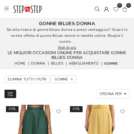
0
0
GONNE IBLUES DONNA
Sei alla ricerca di gonne Iblues donna a prezzi vantaggiosi? Scopri la
nostra offerta di gonne Iblues donna in vendita online. Sfoglia il
nostro ...
Vedi di più
LE MIGLIORI OCCASIONI ONLINE PER ACQUISTARE GONNE
IBLUES DONNA
HOME
|
DONNA
|
IBLUES
|
ABBIGLIAMENTO
|
GONNE
ELIMINA TUTTI I FILTRI
GONNE
40%
40%