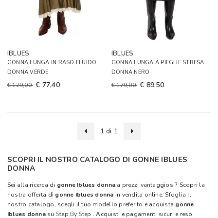
IBLUES
IBLUES
GONNA LUNGA IN RASO FLUIDO
GONNA LUNGA A PIEGHE STRESA
DONNA VERDE
DONNA NERO
€ 77,40
€ 89,50
€ 129,00
€ 179,00
1 di 1
SCOPRI IL NOSTRO CATALOGO DI GONNE IBLUES
DONNA
Sei alla ricerca di
gonne Iblues donna
a prezzi vantaggiosi? Scopri la
nostra offerta di
gonne Iblues donna
in vendita online. Sfoglia il
nostro catalogo, scegli il tuo modello preferito e acquista
gonne
Iblues donna
su
Step By Step
. Acquisti e pagamenti sicuri e reso