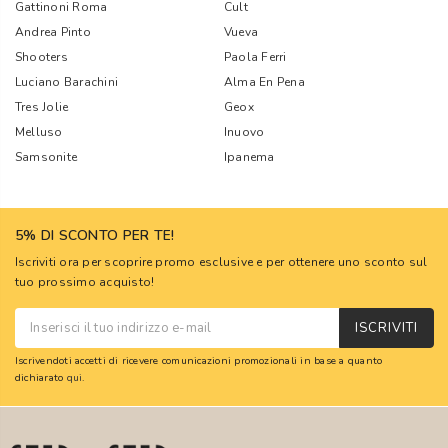
Gattinoni Roma
Cult
Andrea Pinto
Vueva
Shooters
Paola Ferri
Luciano Barachini
Alma En Pena
Tres Jolie
Geox
Melluso
Inuovo
Samsonite
Ipanema
5% DI SCONTO PER TE!
Iscriviti ora per scoprire promo esclusive e per ottenere uno sconto sul
tuo prossimo acquisto!
ISCRIVITI
Iscrivendoti accetti di ricevere comunicazioni promozionali in base a quanto
dichiarato
qui
.