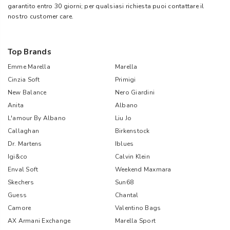
garantito entro 30 giorni; per qualsiasi richiesta puoi contattare il
nostro customer care.
Top Brands
Emme Marella
Marella
Cinzia Soft
Primigi
New Balance
Nero Giardini
Anita
Albano
L'amour By Albano
Liu Jo
Callaghan
Birkenstock
Dr. Martens
Iblues
Igi&co
Calvin Klein
Enval Soft
Weekend Maxmara
Skechers
Sun68
Guess
Chantal
Camore
Valentino Bags
AX Armani Exchange
Marella Sport