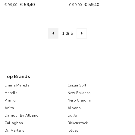
€ 59,40
€ 59,40
€ 99,00
€ 99,00
1 di 6
Top Brands
Emme Marella
Cinzia Soft
Marella
New Balance
Primigi
Nero Giardini
Anita
Albano
L'amour By Albano
Liu Jo
Callaghan
Birkenstock
Dr. Martens
Iblues