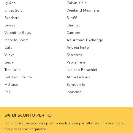
Igi&co
Calvin Klein
Enval Soft
Weekend Maxmara
Skechers
Sun68
Guess
Chantal
Valentino Bags
Camore
Marella Sport
AX Armani Exchange
Cult
Andrea Pinto
Vueva
Shooters
Geox
Paola Ferri
Tres Jolie
Luciano Barachini
Gattinoni Roma
Alma En Pena
Melluso
Samsonite
Ea7
Ipanema
5% DI SCONTO PER TE!
Iscriviti ora per scoprire promo esclusive e per ottenere uno sconto sul
tuo prossimo acquisto!