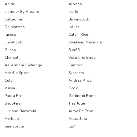
Anita
Albano
L'amour By Albano
Liu Jo
Callaghan
Birkenstock
Dr. Martens
Iblues
Igi&co
Calvin Klein
Enval Soft
Weekend Maxmara
Guess
Sun68
Chantal
Valentino Bags
AX Armani Exchange
Camore
Marella Sport
Skechers
Cult
Andrea Pinto
Vueva
Geox
Paola Ferri
Gattinoni Roma
Shooters
Tres Jolie
Luciano Barachini
Alma En Pena
Melluso
Aquaclara
Samsonite
Ea7