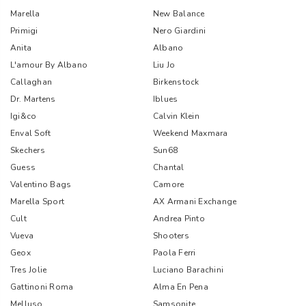
Marella
New Balance
Primigi
Nero Giardini
Anita
Albano
L'amour By Albano
Liu Jo
Callaghan
Birkenstock
Dr. Martens
Iblues
Igi&co
Calvin Klein
Enval Soft
Weekend Maxmara
Skechers
Sun68
Guess
Chantal
Valentino Bags
Camore
Marella Sport
AX Armani Exchange
Cult
Andrea Pinto
Vueva
Shooters
Geox
Paola Ferri
Tres Jolie
Luciano Barachini
Gattinoni Roma
Alma En Pena
Melluso
Samsonite