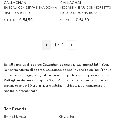
CALLAGHAN
CALLAGHAN
SANDALI CON ZEPPA SIENA DONNA
MOCASSINI BARI CON MORSETTO
BIANCO ARGENTO
BICOLORE DONNA ROSA
€ 54,50
€ 64,50
€ 109,00
€ 129,00
1 di 3
Sei alla ricerca di
scarpe Callaghan donna
a prezzi imbattibili? Scopri
la nostra offerta di
scarpe Callaghan donna
in vendita online. Sfoglia
il nostro catalogo, scegli il tuo modello preferito e acquista
scarpe
Callaghan donna
su
Step By Step
. Acquisti e pagamenti sicuri e reso
garantito entro 30 giorni: per qualsiasi richiesta puoi contattare il
nostro customer care.
Top Brands
Emme Marella
Cinzia Soft