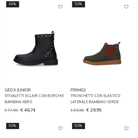
40%
50%
GEOX JUNIOR
PRIMIGI
STIVALETTI ECLAIR CON BORCHIE
TRONCHETTI CON ELASTICO
BAMBINA NERO
LATERALE BAMBINO VERDE
€ 46,74
€ 29,95
€ 77,90
€ 59,90
50%
50%