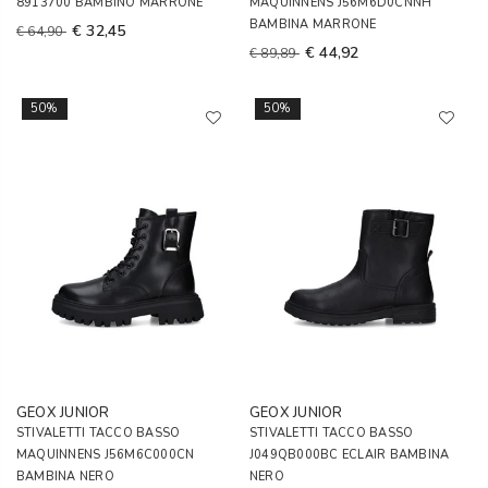
8913700 BAMBINO MARRONE
MAQUINNENS J56M6D0CNNH
BAMBINA MARRONE
€ 32,45
€ 64,90
€ 44,92
€ 89,89
50%
50%
GEOX JUNIOR
GEOX JUNIOR
STIVALETTI TACCO BASSO
STIVALETTI TACCO BASSO
MAQUINNENS J56M6C000CN
J049QB000BC ECLAIR BAMBINA
BAMBINA NERO
NERO