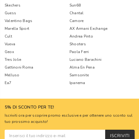
Skechers
Sun68
Guess
Chantal
Valentino Bags
Camore
Marella Sport
AX Armani Exchange
Cult
Andrea Pinto
Vueva
Shooters
Geox
Paola Ferri
Tres Jolie
Luciano Barachini
Gattinoni Roma
Alma En Pena
Melluso
Samsonite
Ea7
Ipanema
5% DI SCONTO PER TE!
Iscriviti ora per scoprire promo esclusive e per ottenere uno sconto sul
tuo prossimo acquisto!
ISCRIVITI