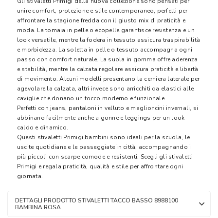
Gli stivaletti Primigi della nuova collezione sono pensati per
unire comfort, protezione e stile contemporaneo, perfetti per
affrontare la stagione fredda con il giusto mix di praticità e
moda. La tomaia in pelle o ecopelle garantisce resistenza e un
look versatile, mentre la fodera in tessuto assicura traspirabilità
e morbidezza. La soletta in pelle o tessuto accompagna ogni
passo con comfort naturale. La suola in gomma offre aderenza
e stabilità, mentre la calzata regolare assicura praticità e libertà
di movimento. Alcuni modelli presentano la cerniera laterale per
agevolare la calzata, altri invece sono arricchiti da elastici alle
caviglie che donano un tocco moderno e funzionale.
Perfetti con jeans, pantaloni in velluto e maglioncini invernali, si
abbinano facilmente anche a gonne e leggings per un look
caldo e dinamico.
Questi stivaletti Primigi bambini sono ideali per la scuola, le
uscite quotidiane e le passeggiate in città, accompagnando i
più piccoli con scarpe comode e resistenti. Scegli gli stivaletti
Primigi e regala praticità, qualità e stile per affrontare ogni
giornata.
DETTAGLI PRODOTTO STIVALETTI TACCO BASSO 8988100
BAMBINA ROSA