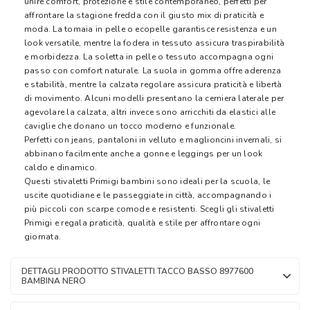
unire comfort, protezione e stile contemporaneo, perfetti per
affrontare la stagione fredda con il giusto mix di praticità e
moda. La tomaia in pelle o ecopelle garantisce resistenza e un
look versatile, mentre la fodera in tessuto assicura traspirabilità
e morbidezza. La soletta in pelle o tessuto accompagna ogni
passo con comfort naturale. La suola in gomma offre aderenza
e stabilità, mentre la calzata regolare assicura praticità e libertà
di movimento. Alcuni modelli presentano la cerniera laterale per
agevolare la calzata, altri invece sono arricchiti da elastici alle
caviglie che donano un tocco moderno e funzionale.
Perfetti con jeans, pantaloni in velluto e maglioncini invernali, si
abbinano facilmente anche a gonne e leggings per un look
caldo e dinamico.
Questi stivaletti Primigi bambini sono ideali per la scuola, le
uscite quotidiane e le passeggiate in città, accompagnando i
più piccoli con scarpe comode e resistenti. Scegli gli stivaletti
Primigi e regala praticità, qualità e stile per affrontare ogni
giornata.
DETTAGLI PRODOTTO STIVALETTI TACCO BASSO 8977600
BAMBINA NERO