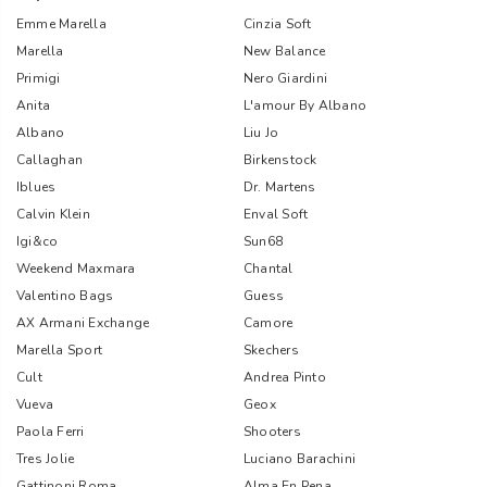
Emme Marella
Cinzia Soft
Marella
New Balance
Primigi
Nero Giardini
Anita
L'amour By Albano
Albano
Liu Jo
Callaghan
Birkenstock
Iblues
Dr. Martens
Calvin Klein
Enval Soft
Igi&co
Sun68
Weekend Maxmara
Chantal
Valentino Bags
Guess
AX Armani Exchange
Camore
Marella Sport
Skechers
Cult
Andrea Pinto
Vueva
Geox
Paola Ferri
Shooters
Tres Jolie
Luciano Barachini
Gattinoni Roma
Alma En Pena