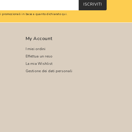
ISCRIVITI
oni promozionali in base a quanto dichiarato
qui
.
My Account
I miei ordini
Effettua un reso
La mia Wishlist
Gestione dei dati personali