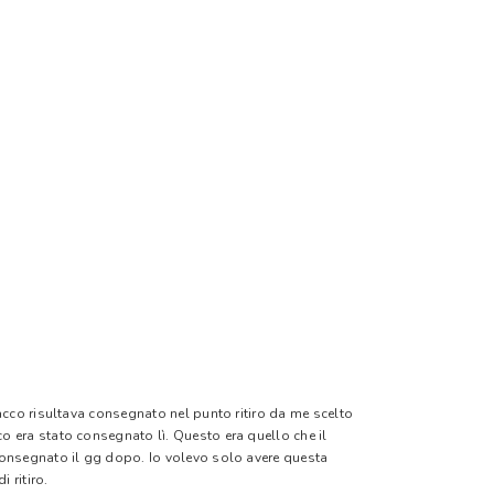
pacco risultava consegnato nel punto ritiro da me scelto
o era stato consegnato lì. Questo era quello che il
 consegnato il gg dopo. Io volevo solo avere questa
 ritiro.