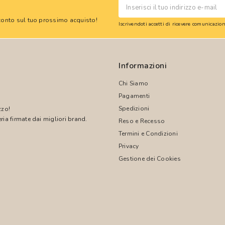
 sconto sul tuo prossimo acquisto!
Iscrivendoti accetti di ricevere comunicazi
Informazioni
Chi Siamo
Pagamenti
Spedizioni
zzo!
ria firmate dai migliori brand.
Reso e Recesso
Termini e Condizioni
!
Privacy
Gestione dei Cookies