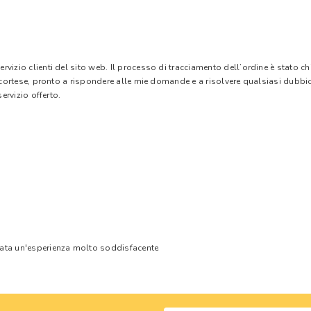
vizio clienti del sito web. Il processo di tracciamento dell’ordine è stato c
e cortese, pronto a rispondere alle mie domande e a risolvere qualsiasi dubbi
ervizio offerto.
tata un'esperienza molto soddisfacente