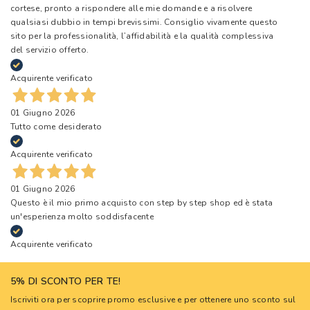
cortese, pronto a rispondere alle mie domande e a risolvere
qualsiasi dubbio in tempi brevissimi. Consiglio vivamente questo
sito per la professionalità, l’affidabilità e la qualità complessiva
del servizio offerto.
Acquirente verificato
01 Giugno 2026
Tutto come desiderato
Acquirente verificato
01 Giugno 2026
Questo è il mio primo acquisto con step by step shop ed è stata
un'esperienza molto soddisfacente
Acquirente verificato
5% DI SCONTO PER TE!
Iscriviti ora per scoprire promo esclusive e per ottenere uno sconto sul