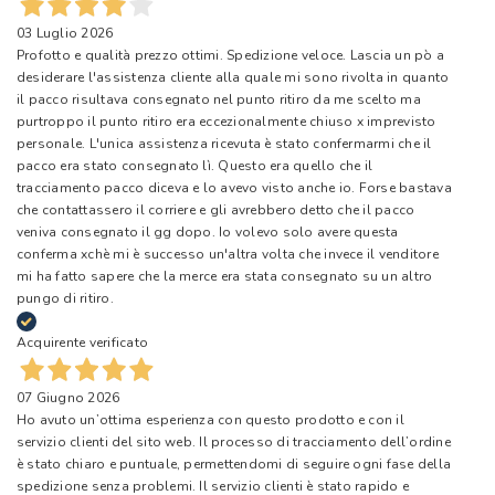
03 Luglio 2026
Profotto e qualità prezzo ottimi. Spedizione veloce. Lascia un pò a
desiderare l'assistenza cliente alla quale mi sono rivolta in quanto
il pacco risultava consegnato nel punto ritiro da me scelto ma
purtroppo il punto ritiro era eccezionalmente chiuso x imprevisto
personale. L'unica assistenza ricevuta è stato confermarmi che il
pacco era stato consegnato lì. Questo era quello che il
tracciamento pacco diceva e lo avevo visto anche io. Forse bastava
che contattassero il corriere e gli avrebbero detto che il pacco
veniva consegnato il gg dopo. Io volevo solo avere questa
conferma xchè mi è successo un'altra volta che invece il venditore
mi ha fatto sapere che la merce era stata consegnato su un altro
pungo di ritiro.
Acquirente verificato
07 Giugno 2026
Ho avuto un’ottima esperienza con questo prodotto e con il
servizio clienti del sito web. Il processo di tracciamento dell’ordine
è stato chiaro e puntuale, permettendomi di seguire ogni fase della
spedizione senza problemi. Il servizio clienti è stato rapido e