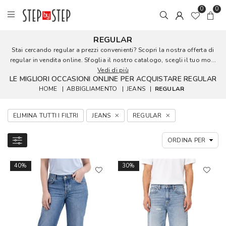
0
0
REGULAR
Stai cercando regular a prezzi convenienti? Scopri la nostra offerta di
regular in vendita online. Sfoglia il nostro catalogo, scegli il tuo mo...
Vedi di più
LE MIGLIORI OCCASIONI ONLINE PER ACQUISTARE REGULAR
HOME
|
ABBIGLIAMENTO
|
JEANS
|
REGULAR
ELIMINA TUTTI I FILTRI
JEANS
REGULAR
40%
30%