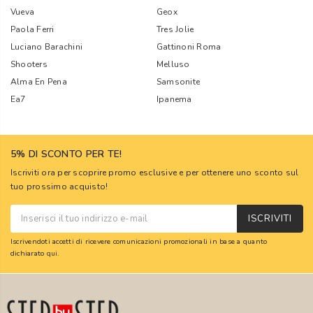
Vueva
Geox
Paola Ferri
Tres Jolie
Luciano Barachini
Gattinoni Roma
Shooters
Melluso
Alma En Pena
Samsonite
Ea7
Ipanema
5% DI SCONTO PER TE!
Iscriviti ora per scoprire promo esclusive e per ottenere uno sconto sul
tuo prossimo acquisto!
ISCRIVITI
Iscrivendoti accetti di ricevere comunicazioni promozionali in base a quanto
dichiarato
qui
.