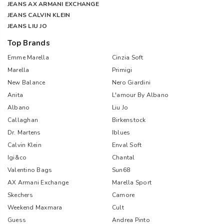
JEANS AX ARMANI EXCHANGE
JEANS CALVIN KLEIN
JEANS LIU JO
Top Brands
Emme Marella
Cinzia Soft
Marella
Primigi
New Balance
Nero Giardini
Anita
L'amour By Albano
Albano
Liu Jo
Callaghan
Birkenstock
Dr. Martens
Iblues
Calvin Klein
Enval Soft
Igi&co
Chantal
Valentino Bags
Sun68
AX Armani Exchange
Marella Sport
Skechers
Camore
Weekend Maxmara
Cult
Guess
Andrea Pinto