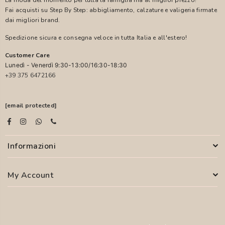
La moda del momento per tutta la famiglia ma al miglior prezzo!
Fai acquisti su Step By Step: abbigliamento, calzature e valigeria firmate
dai migliori brand.
Spedizione sicura e consegna veloce in tutta Italia e all'estero!
Customer Care
Lunedì - Venerdì 9:30-13:00/16:30-18:30
+39 375 6472166
[email protected]
Informazioni
My Account