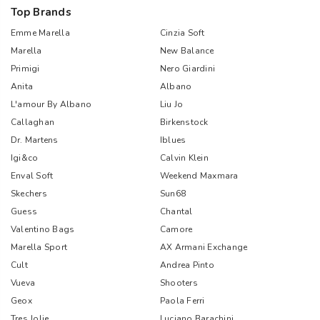
Top Brands
Emme Marella
Cinzia Soft
Marella
New Balance
Primigi
Nero Giardini
Anita
Albano
L'amour By Albano
Liu Jo
Callaghan
Birkenstock
Dr. Martens
Iblues
Igi&co
Calvin Klein
Enval Soft
Weekend Maxmara
Skechers
Sun68
Guess
Chantal
Valentino Bags
Camore
Marella Sport
AX Armani Exchange
Cult
Andrea Pinto
Vueva
Shooters
Geox
Paola Ferri
Tres Jolie
Luciano Barachini