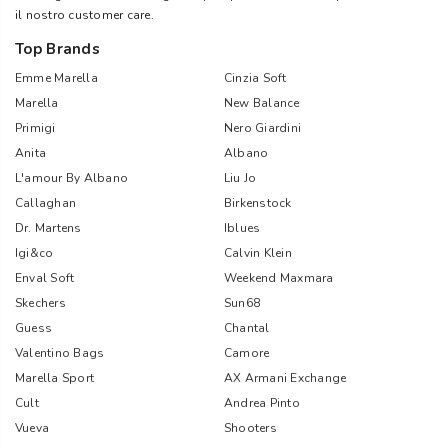
il nostro customer care.
Top Brands
Emme Marella
Cinzia Soft
Marella
New Balance
Primigi
Nero Giardini
Anita
Albano
L'amour By Albano
Liu Jo
Callaghan
Birkenstock
Dr. Martens
Iblues
Igi&co
Calvin Klein
Enval Soft
Weekend Maxmara
Skechers
Sun68
Guess
Chantal
Valentino Bags
Camore
Marella Sport
AX Armani Exchange
Cult
Andrea Pinto
Vueva
Shooters