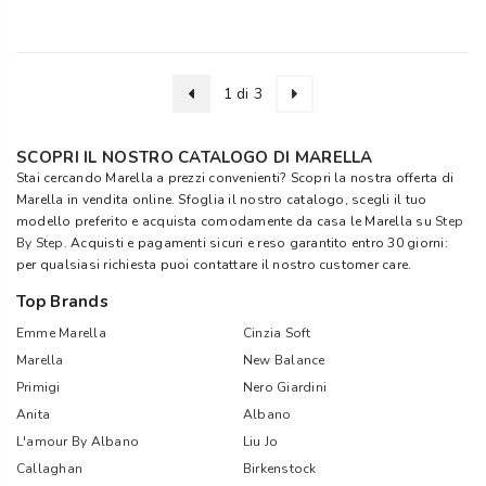
1 di 3
SCOPRI IL NOSTRO CATALOGO DI MARELLA
Stai cercando Marella a prezzi convenienti? Scopri la nostra offerta di
Marella in vendita online. Sfoglia il nostro catalogo, scegli il tuo
modello preferito e acquista comodamente da casa le Marella su
Step
By Step
. Acquisti e pagamenti sicuri e reso garantito entro 30 giorni:
per qualsiasi richiesta puoi contattare il nostro customer care.
Top Brands
Emme Marella
Cinzia Soft
Marella
New Balance
Primigi
Nero Giardini
Anita
Albano
L'amour By Albano
Liu Jo
Callaghan
Birkenstock