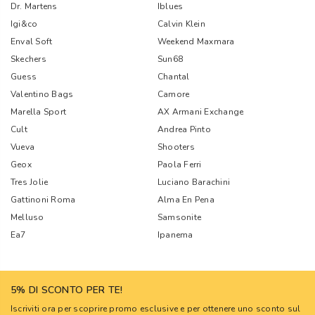
Dr. Martens
Iblues
Igi&co
Calvin Klein
Enval Soft
Weekend Maxmara
Skechers
Sun68
Guess
Chantal
Valentino Bags
Camore
Marella Sport
AX Armani Exchange
Cult
Andrea Pinto
Vueva
Shooters
Geox
Paola Ferri
Tres Jolie
Luciano Barachini
Gattinoni Roma
Alma En Pena
Melluso
Samsonite
Ea7
Ipanema
5% DI SCONTO PER TE!
Iscriviti ora per scoprire promo esclusive e per ottenere uno sconto sul