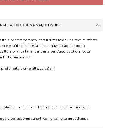
LA VBSA0D09 DONNA NAT/OFFWHITE
tto e contemporaneo, caratterizzata da una texture effetto
rale e raffinato. I dettagli a contrasto aggiungono
truttura pratica la rende ideale per l’uso quotidiano. La
mfort e funzionalità.
 profondità 6 cm x altezza 23 cm
quotidiani. Ideale con denim e capi neutri per uno stile
nsata per accompagnarti con stile nella quotidianità.