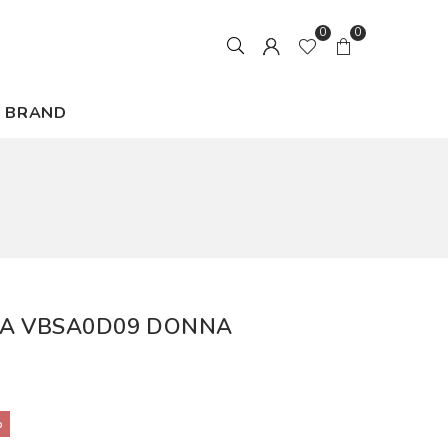
0
0
BRAND
LA VBSA0D09 DONNA
%