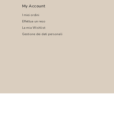
My Account
I miei ordini
Effettua un reso
La mia Wishlist
Gestione dei dati personali