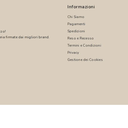
Informazioni
Chi Siamo
Pagamenti
Spedizioni
zzo!
ria firmate dai migliori brand.
Reso e Recesso
Termini e Condizioni
!
Privacy
Gestione dei Cookies