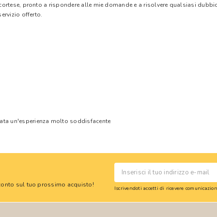
e cortese, pronto a rispondere alle mie domande e a risolvere qualsiasi dubbi
ervizio offerto.
tata un'esperienza molto soddisfacente
 sconto sul tuo prossimo acquisto!
Iscrivendoti accetti di ricevere comunicazi