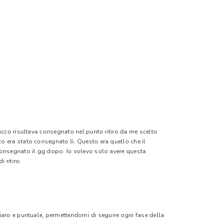
pacco risultava consegnato nel punto ritiro da me scelto
o era stato consegnato lì. Questo era quello che il
 consegnato il gg dopo. Io volevo solo avere questa
 ritiro.
hiaro e puntuale, permettendomi di seguire ogni fase della