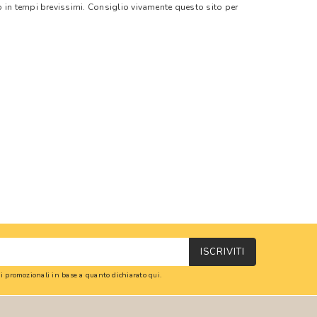
o in tempi brevissimi. Consiglio vivamente questo sito per
ISCRIVITI
oni promozionali in base a quanto dichiarato
qui
.