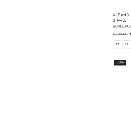
ALBANO
STIVALETT
BORDEAU
€ 199,00
37
38
50%