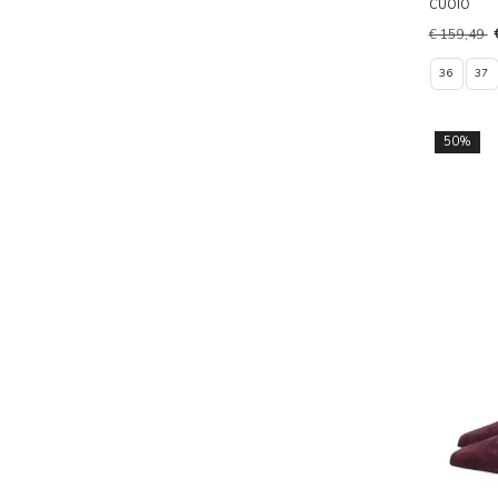
CUOIO
€ 159,49
36
37
50%