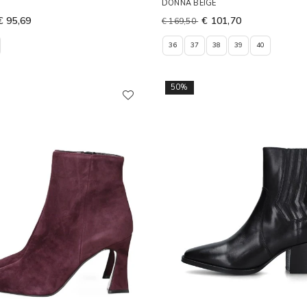
DONNA BEIGE
€ 95,69
€ 101,70
€ 169,50
36
37
38
39
40
50%