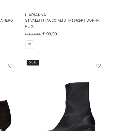
L'ARIANNA
NA NERO
STIVALETTI TACCO ALTO TR1662/RT DONNA
NERO
€ 99,50
€ 199,00
39
50%