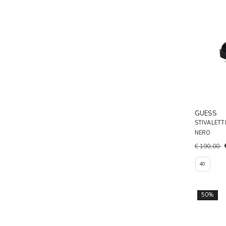
GUESS
STIVALETT
NERO
€ 190,00
40
50%