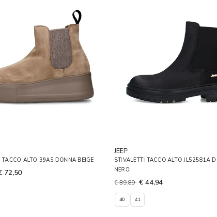
JEEP
I TACCO ALTO 39A5 DONNA BEIGE
STIVALETTI TACCO ALTO JL52581A 
NERO
€ 72,50
€ 44,94
€ 89,89
40
41