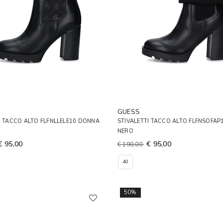
GUESS
I TACCO ALTO FLFNLLELE10 DONNA
STIVALETTI TACCO ALTO FLFNSOFA
NERO
€ 95,00
€ 95,00
€ 190,00
40
50%