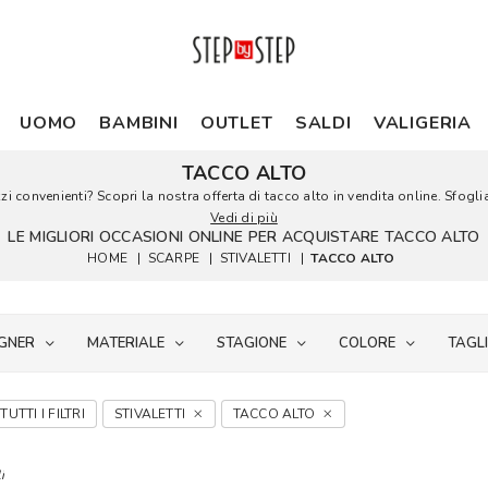
UOMO
BAMBINI
OUTLET
SALDI
VALIGERIA
TACCO ALTO
i convenienti? Scopri la nostra offerta di tacco alto in vendita online. Sfoglia 
Vedi di più
LE MIGLIORI OCCASIONI ONLINE PER ACQUISTARE TACCO ALTO
HOME
|
SCARPE
|
STIVALETTI
|
TACCO ALTO
GNER
MATERIALE
STAGIONE
COLORE
TAGL
TUTTI I FILTRI
STIVALETTI
TACCO ALTO
i