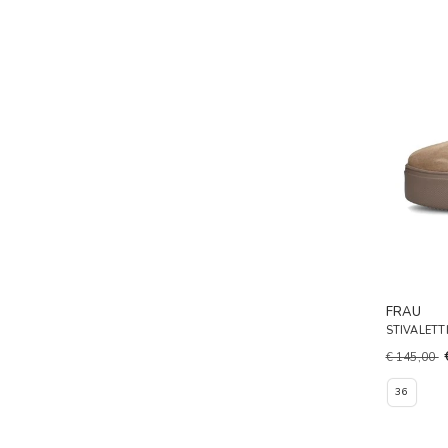
FRAU
STIVALETT
€ 145,00
36