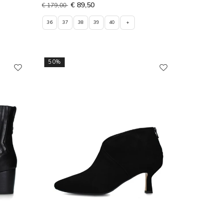
€ 89,50
€ 179,00
36
37
38
39
40
+
50%