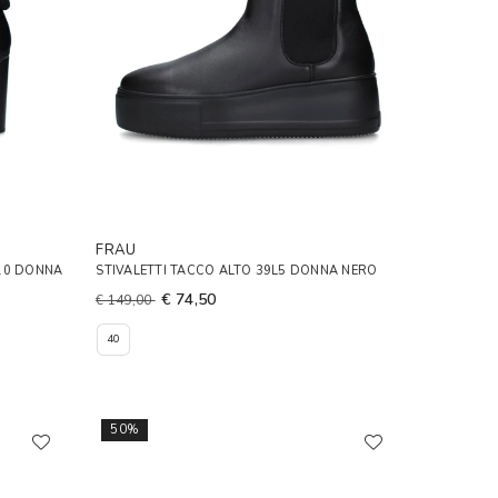
FRAU
P10 DONNA
STIVALETTI TACCO ALTO 39L5 DONNA NERO
€ 74,50
€ 149,00
40
50%