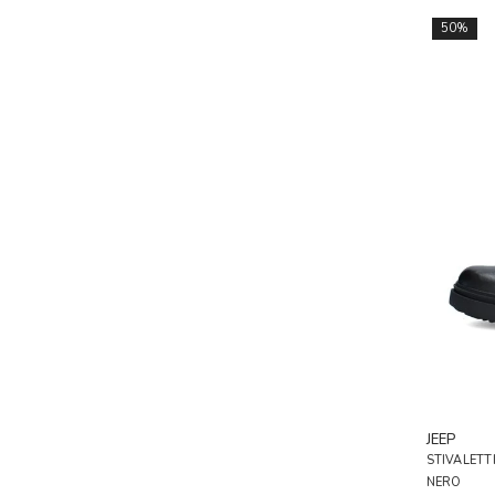
50%
JEEP
STIVALETT
NERO