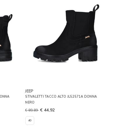
JEEP
DONNA
STIVALETTI TACCO ALTO JL52571A DONNA
NERO
€ 44,92
€ 89,89
40