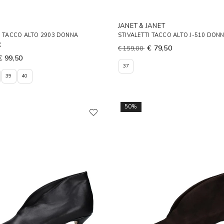
JANET & JANET
I TACCO ALTO 2903 DONNA
STIVALETTI TACCO ALTO J-510 DON
X
€ 79,50
€ 159,00
€ 99,50
37
39
40
50%