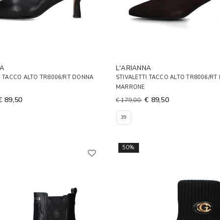
NA
L'ARIANNA
I TACCO ALTO TR8006/RT DONNA
STIVALETTI TACCO ALTO TR8006/RT
MARRONE
€ 89,50
€ 89,50
€ 179,00
39
50%