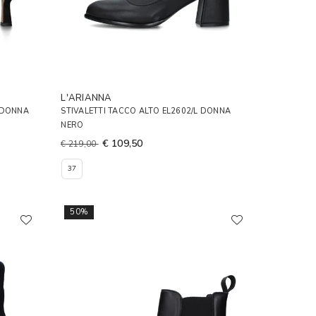
L'ARIANNA
 DONNA
STIVALETTI TACCO ALTO EL2602/L DONNA
NERO
€ 109,50
€ 219,00
37
50%