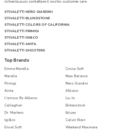
richiesta puoi contattare il nostro customer care.
STIVALETTI NERO GIARDINI
STIVALETTI BLUNDSTONE
STIVALETTI COLORS OF CALIFORNIA
STIVALETTI PRIMIGI
STIVALETTI IGI&CO
STIVALETTI ANITA
STIVALETTI SHOOTERS
Top Brands
Emme Marella
Cinzia Soft
Marella
New Balance
Primigi
Nero Giardini
Anita
Albano
L'amour By Albano
Liu Jo
Callaghan
Birkenstock
Dr. Martens
Iblues
Igi&co
Calvin Klein
Enval Soft
Weekend Maxmara