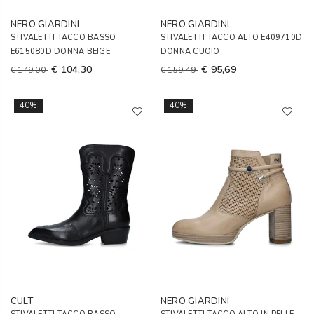
NERO GIARDINI
NERO GIARDINI
STIVALETTI TACCO BASSO
STIVALETTI TACCO ALTO E409710D
E615080D DONNA BEIGE
DONNA CUOIO
€ 104,30
€ 95,69
€ 149,00
€ 159,49
40%
40%
CULT
NERO GIARDINI