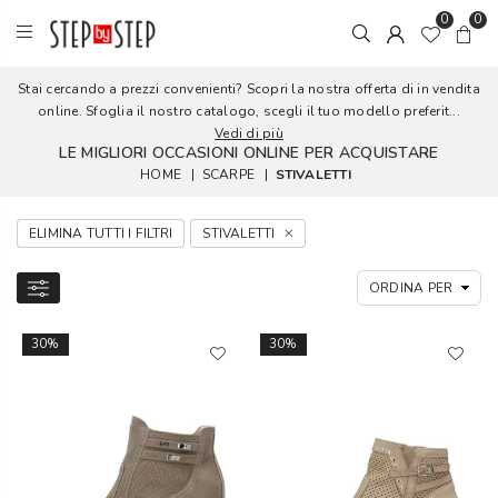
0
0
Stai cercando a prezzi convenienti? Scopri la nostra offerta di in vendita
online. Sfoglia il nostro catalogo, scegli il tuo modello preferit...
Vedi di più
LE MIGLIORI OCCASIONI ONLINE PER ACQUISTARE
HOME
|
SCARPE
|
STIVALETTI
ELIMINA TUTTI I FILTRI
STIVALETTI
30%
30%