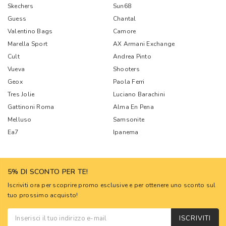
Skechers
Sun68
Guess
Chantal
Valentino Bags
Camore
Marella Sport
AX Armani Exchange
Cult
Andrea Pinto
Vueva
Shooters
Geox
Paola Ferri
Tres Jolie
Luciano Barachini
Gattinoni Roma
Alma En Pena
Melluso
Samsonite
Ea7
Ipanema
5% DI SCONTO PER TE!
Iscriviti ora per scoprire promo esclusive e per ottenere uno sconto sul
tuo prossimo acquisto!
ISCRIVITI