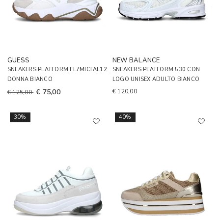
GUESS
NEW BALANCE
SNEAKERS PLATFORM FL7MICFAL12
SNEAKERS PLATFORM 530 CON
DONNA BIANCO
LOGO UNISEX ADULTO BIANCO
€ 75,00
€ 120,00
€ 125,00
30%
40%