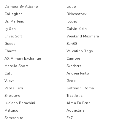
L'amour By Albano
Liu Jo
Callaghan
Birkenstock
Dr. Martens
Iblues
Igi&co
Calvin Klein
Enval Soft
Weekend Maxmara
Guess
Sun68
Chantal
Valentino Bags
AX Armani Exchange
Camore
Marella Sport
Skechers
Cult
Andrea Pinto
Vueva
Geox
Paola Ferri
Gattinoni Roma
Shooters
Tres Jolie
Luciano Barachini
Alma En Pena
Melluso
Aquaclara
Samsonite
Ea7