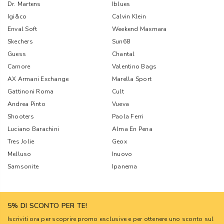
Dr. Martens
Iblues
Igi&co
Calvin Klein
Enval Soft
Weekend Maxmara
Skechers
Sun68
Guess
Chantal
Camore
Valentino Bags
AX Armani Exchange
Marella Sport
Gattinoni Roma
Cult
Andrea Pinto
Vueva
Shooters
Paola Ferri
Luciano Barachini
Alma En Pena
Tres Jolie
Geox
Melluso
Inuovo
Samsonite
Ipanema
5% DI SCONTO PER TE!
Iscriviti ora per scoprire promo esclusive e per ottenere uno sconto sul