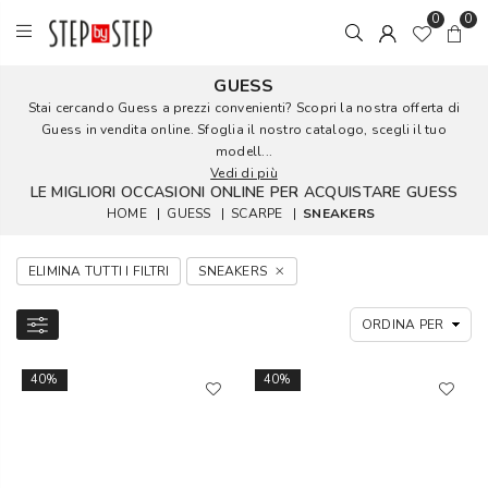
0
0
GUESS
Stai cercando Guess a prezzi convenienti? Scopri la nostra offerta di
Guess in vendita online. Sfoglia il nostro catalogo, scegli il tuo
modell...
Vedi di più
LE MIGLIORI OCCASIONI ONLINE PER ACQUISTARE GUESS
HOME
|
GUESS
|
SCARPE
|
SNEAKERS
ELIMINA TUTTI I FILTRI
SNEAKERS
40%
40%