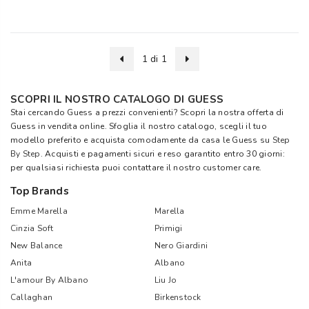
1 di 1
SCOPRI IL NOSTRO CATALOGO DI GUESS
Stai cercando Guess a prezzi convenienti? Scopri la nostra offerta di
Guess in vendita online. Sfoglia il nostro catalogo, scegli il tuo
modello preferito e acquista comodamente da casa le Guess su
Step
By Step
. Acquisti e pagamenti sicuri e reso garantito entro 30 giorni:
per qualsiasi richiesta puoi contattare il nostro customer care.
Top Brands
Emme Marella
Marella
Cinzia Soft
Primigi
New Balance
Nero Giardini
Anita
Albano
L'amour By Albano
Liu Jo
Callaghan
Birkenstock